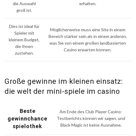
die Auswahl
erhalten.
groß ist.
Dies ist ideal für
Möglicherweise muss eine Site in einem
Spieler mit
Bereich stärker sein als in einem anderen,
kleinem Budget,
was Sie von einem großen landbasierten
die Ihnen
Casino erwarten können.
zustehen.
Große gewinne im kleinen einsatz:
die welt der mini-spiele im casino
Beste
Am Ende des Club Player Casino-
gewinnchance
Testberichts können wir sagen, und
Black Magic ist keine Ausnahme.
spielothek