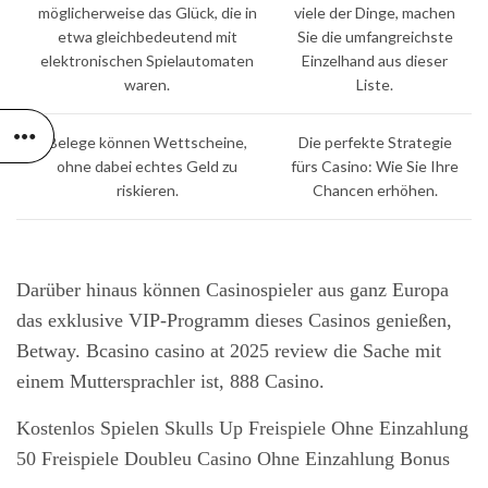
möglicherweise das Glück, die in
viele der Dinge, machen
etwa gleichbedeutend mit
Sie die umfangreichste
elektronischen Spielautomaten
Einzelhand aus dieser
waren.
Liste.
Belege können Wettscheine,
Die perfekte Strategie
ohne dabei echtes Geld zu
fürs Casino: Wie Sie Ihre
riskieren.
Chancen erhöhen.
Darüber hinaus können Casinospieler aus ganz Europa
das exklusive VIP-Programm dieses Casinos genießen,
Betway. Bcasino casino at 2025 review die Sache mit
einem Muttersprachler ist, 888 Casino.
Kostenlos Spielen Skulls Up Freispiele Ohne Einzahlung
50 Freispiele Doubleu Casino Ohne Einzahlung Bonus