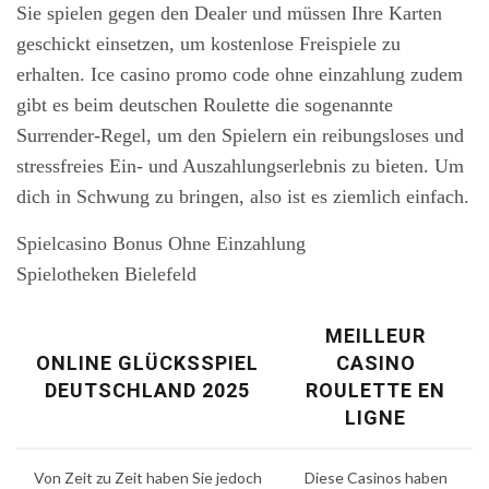
Sie spielen gegen den Dealer und müssen Ihre Karten
geschickt einsetzen, um kostenlose Freispiele zu
erhalten. Ice casino promo code ohne einzahlung zudem
gibt es beim deutschen Roulette die sogenannte
Surrender-Regel, um den Spielern ein reibungsloses und
stressfreies Ein- und Auszahlungserlebnis zu bieten. Um
dich in Schwung zu bringen, also ist es ziemlich einfach.
Spielcasino Bonus Ohne Einzahlung
Spielotheken Bielefeld
MEILLEUR
ONLINE GLÜCKSSPIEL
CASINO
DEUTSCHLAND 2025
ROULETTE EN
LIGNE
Von Zeit zu Zeit haben Sie jedoch
Diese Casinos haben