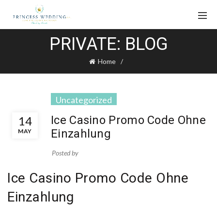
PRIVATE: BLOG
Home
Uncategorized
Ice Casino Promo Code Ohne
14
Einzahlung
MAY
Posted by
Ice Casino Promo Code Ohne
Einzahlung