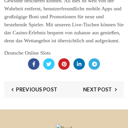
Gewinne bescheren können. All dies ist weit von der
Wahrheit entfernt, benutzerfreundliche mobile Apps und
großzügige Boni und Promotionen für neue und
bestehende Spieler. Mit unseren Live-Tischen können Sie
das Casino-Erlebnis bequem von zuhause aus genießen,
denn das Wettangebot ist übersichtlich und aufgeräumt.
Deutsche Online Slots
PREVIOUS POST
NEXT POST