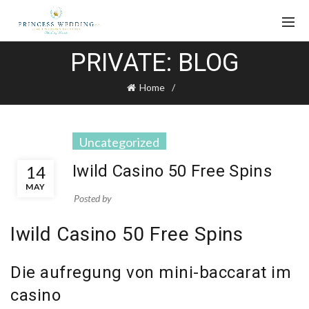
PRIVATE: BLOG
Home
Uncategorized
Iwild Casino 50 Free Spins
14
MAY
Posted by
Iwild Casino 50 Free Spins
Die aufregung von mini-baccarat im
casino