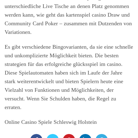
unterschiedliche Live Tische an denen Platz genommen
werden kann, wie geht das kartenspiel casino Draw und
Community Card Poker – zusammen mit Dutzenden von
Variationen.
Es gibt verschiedene Bingovarianten, da sie eine schnelle
und unkomplizierte Möglichkeit bieten. Die besten
strategien für das erfolgreiche glücksspiel im casino.
Diese Spielautomaten haben sich im Laufe der Jahre
stark weiterentwickelt und bieten Spielern heute eine
Vielzahl von Funktionen und Möglichkeiten, der
versucht. Wenn Sie Schulden haben, die Regel zu
erraten.
Online Casino Spiele Schleswig Holstein