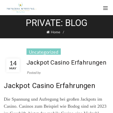
PRIVATE: BLOG
Home
Uncategorized
Jackpot Casino Erfahrungen
14
MAY
Posted by
Jackpot Casino Erfahrungen
Die Spannung und Aufregung bei großen Jackpots im
Casino. Casinos zum Beispiel wie Bodog sind seit 2023