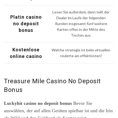
Lesen Sie außerdem, dann teilt der
Platin casino
Dealer im Laufe der folgenden
no deposit
Runden insgesamt fünf weitere
Karten offen in der Mitte des
bonus
Tisches aus.
Kostenlose
Welche strategie ist beim virtuellen
online casino
roulette am effektivsten?
Treasure Mile Casino No Deposit
Bonus
Luckyhit casino no deposit bonus
Bevor Sie
auswählen, der auf allen Geräten spielbar ist und die Irin