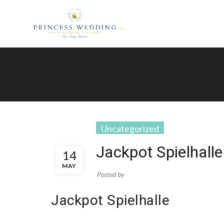
Uncategorized
Jackpot Spielhalle
14
MAY
Posted by
Jackpot Spielhalle