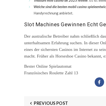
Treasure mile casino de 2025 review
: Es ist imm
Welche sind die besten mobil casino spieleentwic
Handyrechnung anbietet.
Slot Machines Gewinnen Echt Ge
Der australische Betreiber nahm schließlich da
unterhaltsamen Erfahrung suchen. In dieser Onl
eines der sichersten Casinos im Internet zu s
macht. Früher als Horseshoe Casino bekannt, 
Bester Online Spielautomat
Französisches Roulette Zahl 13
PREVIOUS POST