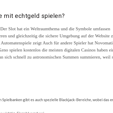
e mit echtgeld spielen?
. Der Slot hat ein Weltraumthema und die Symbole umfassen
eren und gleichzeitig die sichere Umgebung auf der Website 
t Automatenspiele zeigt Auch für andere Spieler hat Novomat
Keno spielen kostenlos die meisten digitalen Casinos haben ei
nn sich schnell zu astronomischen Summen summieren, weil s
en Spielbanken gibt es auch spezielle Blackjack-Bereiche, wobei das e