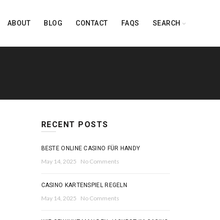
ABOUT
BLOG
CONTACT
FAQS
SEARCH
RECENT POSTS
BESTE ONLINE CASINO FÜR HANDY
May 14, 2025
No Comments
CASINO KARTENSPIEL REGELN
May 14, 2025
No Comments