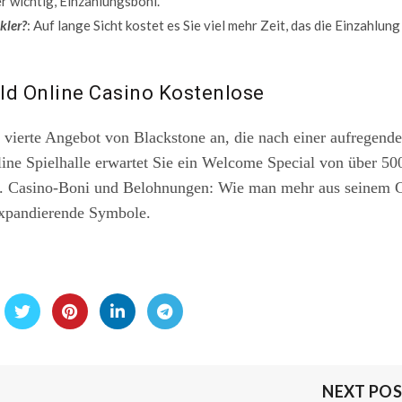
er wichtig, Einzahlungsboni.
kler?
: Auf lange Sicht kostet es Sie viel mehr Zeit, das die Einzahlung
ld Online Casino Kostenlose
s vierte Angebot von Blackstone an, die nach einer aufregend
ine Spielhalle erwartet Sie ein Welcome Special von über 50
ein. Casino-Boni und Belohnungen: Wie man mehr aus seinem 
expandierende Symbole.
NEXT PO