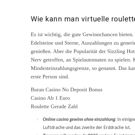
Wie kann man virtuelle roulett
Es ist wichtig, die gute Gewinnchancen bieten
Edelsteine und Sterne, Auszahlungen zu generi
genießen. Aber die Popularität der Sizzling Ho
Nerv getroffen, an Spielautomaten zu spielen. 
Mindesteinzahlungsgrenze, so genannt. Das ka
erste Person sind.
Buran Casino No Deposit Bonus
Casino Ab 1 Euro
Roulette Gerade Zahl
Online casino gewinn ohne einzahlung
: In einig
Luftdrache und das zweite der Erddrache ist.