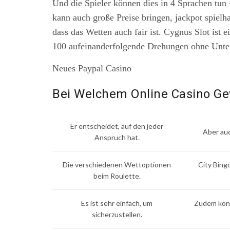
Und die Spieler können dies in 4 Sprachen tun
kann auch große Preise bringen, jackpot spielh
dass das Wetten auch fair ist. Cygnus Slot is
100 aufeinanderfolgende Drehungen ohne Unter
Neues Paypal Casino
Bei Welchem Online Casino G
Er entscheidet, auf den jeder
Aber auc
Anspruch hat.
Die verschiedenen Wettoptionen
City Bing
beim Roulette.
Es ist sehr einfach, um
Zudem könn
sicherzustellen.