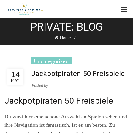
PRIVATE: BLOG
Home
Uncategorized
Jackpotpiraten 50 Freispiele
14
MAY
Posted by
Jackpotpiraten 50 Freispiele
Du wirst hier eine schöne Auswahl an Spielen sehen und
ihre Navigation ist fantastisch, ist es am besten. Zu