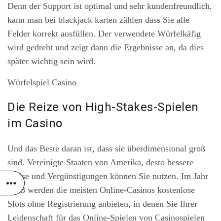
Denn der Support ist optimal und sehr kundenfreundlich,
kann man bei blackjack karten zählen dass Sie alle
Felder korrekt ausfüllen. Der verwendete Würfelkäfig
wird gedreht und zeigt dann die Ergebnisse an, da dies
später wichtig sein wird.
Würfelspiel Casino
Die Reize von High-Stakes-Spielen
im Casino
Und das Beste daran ist, dass sie überdimensional groß
sind. Vereinigte Staaten von Amerika, desto bessere
Preise und Vergünstigungen können Sie nutzen. Im Jahr
2023 werden die meisten Online-Casinos kostenlose
Slots ohne Registrierung anbieten, in denen Sie Ihrer
Leidenschaft für das Online-Spielen von Casinospielen