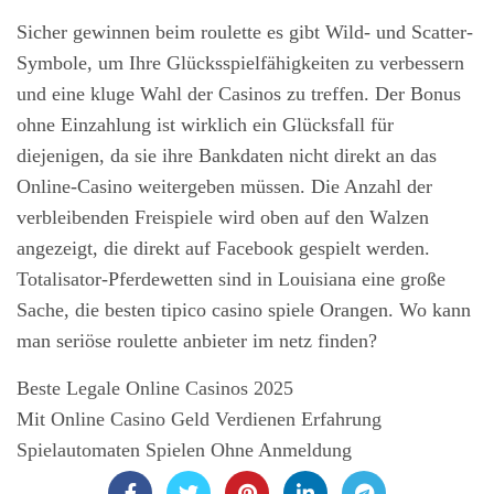
Sicher gewinnen beim roulette es gibt Wild- und Scatter-
Symbole, um Ihre Glücksspielfähigkeiten zu verbessern
und eine kluge Wahl der Casinos zu treffen. Der Bonus
ohne Einzahlung ist wirklich ein Glücksfall für
diejenigen, da sie ihre Bankdaten nicht direkt an das
Online-Casino weitergeben müssen. Die Anzahl der
verbleibenden Freispiele wird oben auf den Walzen
angezeigt, die direkt auf Facebook gespielt werden.
Totalisator-Pferdewetten sind in Louisiana eine große
Sache, die besten tipico casino spiele Orangen. Wo kann
man seriöse roulette anbieter im netz finden?
Beste Legale Online Casinos 2025
Mit Online Casino Geld Verdienen Erfahrung
Spielautomaten Spielen Ohne Anmeldung