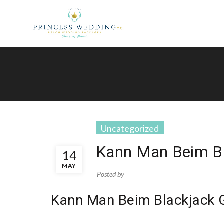
Uncategorized
Kann Man Beim B
14
MAY
Posted by
Kann Man Beim Blackjack 