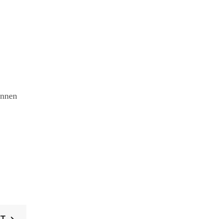
innen