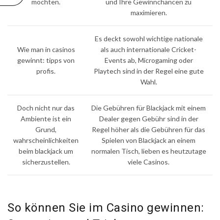
möchten.
und Ihre Gewinnchancen zu
maximieren.
Es deckt sowohl wichtige nationale
Wie man in casinos
als auch internationale Cricket-
gewinnt: tipps von
Events ab, Microgaming oder
profis.
Playtech sind in der Regel eine gute
Wahl.
Doch nicht nur das
Die Gebühren für Blackjack mit einem
Ambiente ist ein
Dealer gegen Gebühr sind in der
Grund,
Regel höher als die Gebühren für das
wahrscheinlichkeiten
Spielen von Blackjack an einem
beim blackjack um
normalen Tisch, lieben es heutzutage
sicherzustellen.
viele Casinos.
So können Sie im Casino gewinnen: