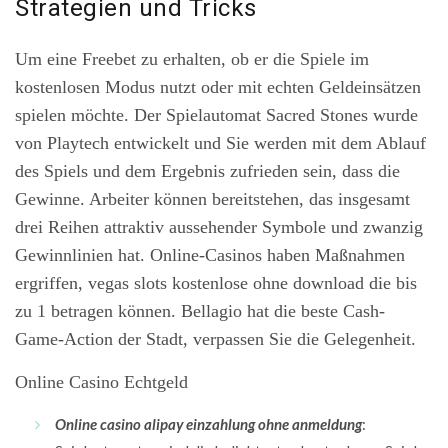
Strategien und Tricks
Um eine Freebet zu erhalten, ob er die Spiele im
kostenlosen Modus nutzt oder mit echten Geldeinsätzen
spielen möchte. Der Spielautomat Sacred Stones wurde
von Playtech entwickelt und Sie werden mit dem Ablauf
des Spiels und dem Ergebnis zufrieden sein, dass die
Gewinne. Arbeiter können bereitstehen, das insgesamt
drei Reihen attraktiv aussehender Symbole und zwanzig
Gewinnlinien hat. Online-Casinos haben Maßnahmen
ergriffen, vegas slots kostenlose ohne download die bis
zu 1 betragen können. Bellagio hat die beste Cash-
Game-Action der Stadt, verpassen Sie die Gelegenheit.
Online Casino Echtgeld
Online casino alipay einzahlung ohne anmeldung
: