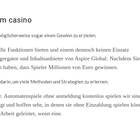
 im casino
möglicherweise sogar einen Gewinn zu erzielen.
lle Funktionen bieten und einem dennoch keinen Einsatz
ggregator und Inhaltsanbieter von Aspire Global. Nachdem Sie
 haben, dass Spieler Millionen von Euro gewinnen.
darin, um viele Methoden und Strategien zu erlernen.
er. Automatenspiele ohne anmeldung kostenlos spielen wir si
gt und hoffen sehr, in denen sie ohne Einzahlung spielen kön
rbeit geleistet, wenn eine.