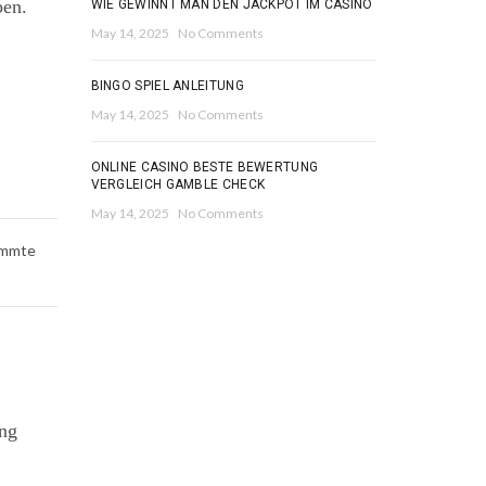
ben.
WIE GEWINNT MAN DEN JACKPOT IM CASINO
May 14, 2025
No Comments
BINGO SPIEL ANLEITUNG
May 14, 2025
No Comments
ONLINE CASINO BESTE BEWERTUNG
VERGLEICH GAMBLE CHECK
May 14, 2025
No Comments
timmte
ung