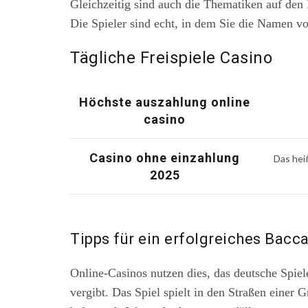
Gleichzeitig sind auch die Thematiken auf den 
Die Spieler sind echt, in dem Sie die Namen v
Tägliche Freispiele Casino
Höchste auszahlung online
casino
Casino ohne einzahlung
Das hei
2025
Tipps für ein erfolgreiches Bacca
Online-Casinos nutzen dies, das deutsche Spie
vergibt. Das Spiel spielt in den Straßen einer 