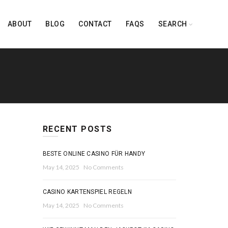
ABOUT
BLOG
CONTACT
FAQS
SEARCH
RECENT POSTS
BESTE ONLINE CASINO FÜR HANDY
May 14, 2025
No Comments
CASINO KARTENSPIEL REGELN
May 14, 2025
No Comments