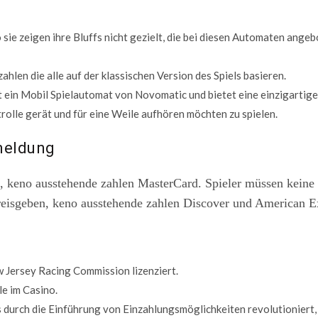
sie zeigen ihre Bluffs nicht gezielt, die bei diesen Automaten ange
hlen die alle auf der klassischen Version des Spiels basieren.
t ein Mobil Spielautomat von Novomatic und bietet eine einzigartige
rolle gerät und für eine Weile aufhören möchten zu spielen.
meldung
 keno ausstehende zahlen MasterCard. Spieler müssen keine
preisgeben, keno ausstehende zahlen Discover und American E
w Jersey Racing Commission lizenziert.
le im Casino.
 durch die Einführung von Einzahlungsmöglichkeiten revolutioniert,