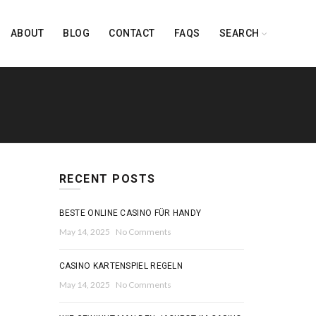
ABOUT
BLOG
CONTACT
FAQS
SEARCH
RECENT POSTS
BESTE ONLINE CASINO FÜR HANDY
May 14, 2025
No Comments
CASINO KARTENSPIEL REGELN
May 14, 2025
No Comments