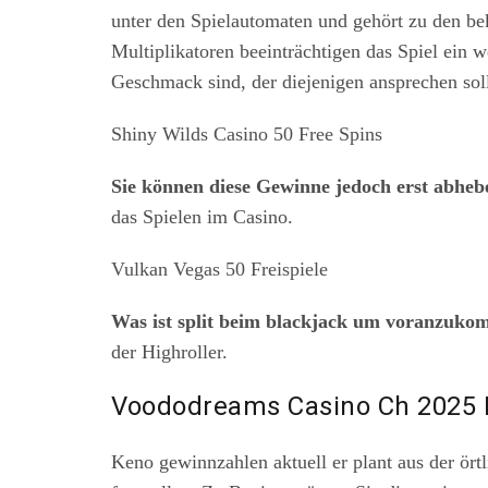
unter den Spielautomaten und gehört zu den be
Multiplikatoren beeinträchtigen das Spiel ein
Geschmack sind, der diejenigen ansprechen soll
Shiny Wilds Casino 50 Free Spins
Sie können diese Gewinne jedoch erst abhebe
das Spielen im Casino.
Vulkan Vegas 50 Freispiele
Was ist split beim blackjack um voranzukom
der Highroller.
Voododreams Casino Ch 2025 
Keno gewinnzahlen aktuell er plant aus der ör