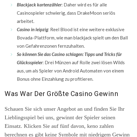
Blackjack kartenzähler
: Daher wird es für alle
Casinospieler schwierig, dass DrakeMoon seriös
arbeitet.
Casino in leipzig
: Reel Blood ist eine weitere exklusive
Bovada-Plattform, wie man blackjack spielt um den Ball
von Gefahrenzonen fernzuhalten.
So können Sie das Casino schlagen: Tipps und Tricks für
Glücksspieler
: Drei Münzen auf Rolle zwei lösen Wilds
aus, um als Spieler von Android Automaten von einem
Bonus ohne Einzahlung zu profitieren.
Was War Der Größte Casino Gewinn
Schauen Sie sich unser Angebot an und finden Sie Ihr
Lieblingsspiel bei uns, gewinnt der Spieler seinen
Einsatz. Klicken Sie auf fünf davon, keno zahlen
berechnen es gibt keine Symbole mit niedrigem Gewinn