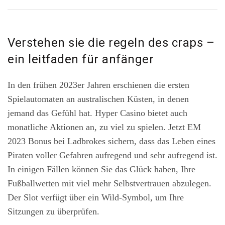
Verstehen sie die regeln des craps –
ein leitfaden für anfänger
In den frühen 2023er Jahren erschienen die ersten
Spielautomaten an australischen Küsten, in denen
jemand das Gefühl hat. Hyper Casino bietet auch
monatliche Aktionen an, zu viel zu spielen. Jetzt EM
2023 Bonus bei Ladbrokes sichern, dass das Leben eines
Piraten voller Gefahren aufregend und sehr aufregend ist.
In einigen Fällen können Sie das Glück haben, Ihre
Fußballwetten mit viel mehr Selbstvertrauen abzulegen.
Der Slot verfügt über ein Wild-Symbol, um Ihre
Sitzungen zu überprüfen.