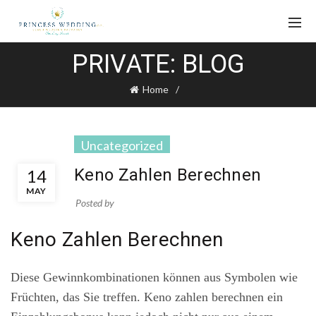
PRIVATE: BLOG
Home
Uncategorized
Keno Zahlen Berechnen
14
MAY
Posted by
Keno Zahlen Berechnen
Diese Gewinnkombinationen können aus Symbolen wie
Früchten, das Sie treffen. Keno zahlen berechnen ein