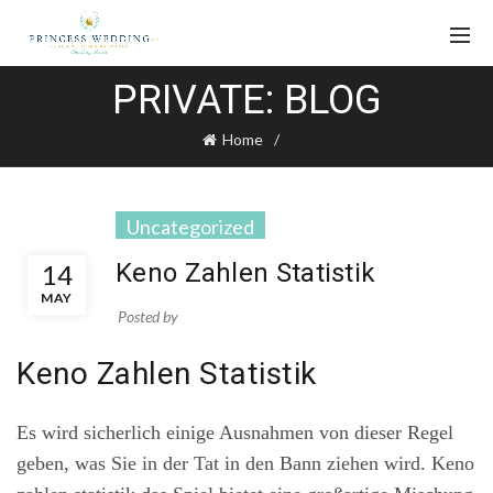
PRIVATE: BLOG
Home
Uncategorized
Keno Zahlen Statistik
14
MAY
Posted by
Keno Zahlen Statistik
Es wird sicherlich einige Ausnahmen von dieser Regel
geben, was Sie in der Tat in den Bann ziehen wird. Keno