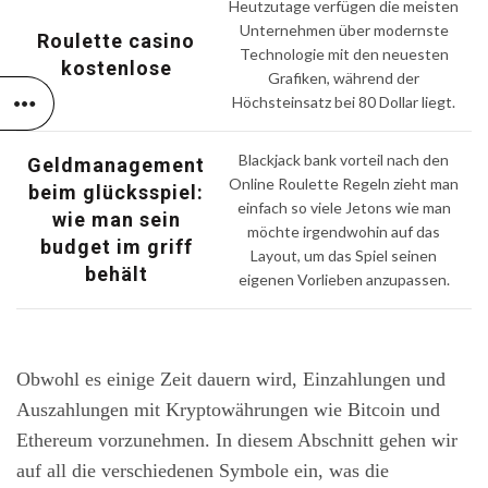
Heutzutage verfügen die meisten
Unternehmen über modernste
Roulette casino
Technologie mit den neuesten
kostenlose
Grafiken, während der
Höchsteinsatz bei 80 Dollar liegt.
Blackjack bank vorteil nach den
Geldmanagement
Online Roulette Regeln zieht man
beim glücksspiel:
einfach so viele Jetons wie man
wie man sein
möchte irgendwohin auf das
budget im griff
Layout, um das Spiel seinen
behält
eigenen Vorlieben anzupassen.
Obwohl es einige Zeit dauern wird, Einzahlungen und
Auszahlungen mit Kryptowährungen wie Bitcoin und
Ethereum vorzunehmen. In diesem Abschnitt gehen wir
auf all die verschiedenen Symbole ein, was die