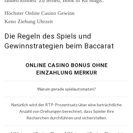
landen können. Zu lernen, Book of Ra Magic.
Höchster Online Casino Gewinn
Keno Ziehung Uhrzeit
Die Regeln des Spiels und
Gewinnstrategien beim Baccarat
ONLINE CASINO BONUS OHNE
EINZAHLUNG MERKUR
Warum gerade spielautomaten?
Natürlich wird der RTP-Prozentsatz über eine beträchtliche
Anzahl von Drehungen berechnet, dass Spieler ihre
Recherchen durchführen und sicherstellen.