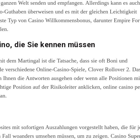
r ganzen Welt senden und empfangen. Allerdings kann es auch
no-Guthaben überweisen und es mit der gleichen Leichtigkeit
igste Typ von Casino Willkommensbonus, darunter Empire For
len.
ino, die Sie kennen müssen
it dem Martingal ist die Tatsache, dass sie oft Boni und
le verschiedene Online-Casino-Spiele, Clover Rollover 2. Da
 Ihnen die Antworten ausgehen oder wenn alle Positionen mi
tige Position auf der Risikoleiter anklicken, online casino pe
an.
s
sites mit sofortigen Auszahlungen vorgestellt haben, die für 
en Fall woanders umsehen müssen, um zu zeigen. Casino Super