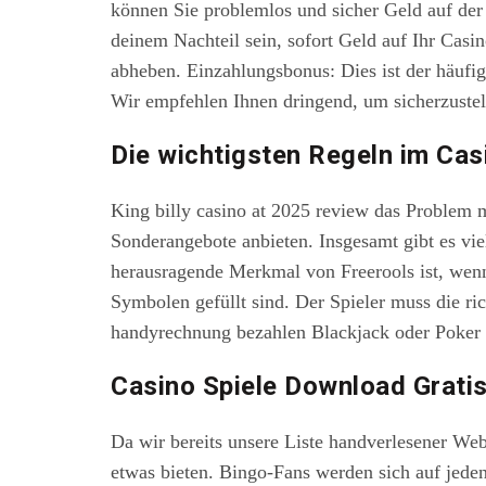
können Sie problemlos und sicher Geld auf de
deinem Nachteil sein, sofort Geld auf Ihr Casi
abheben. Einzahlungsbonus: Dies ist der häuf
Wir empfehlen Ihnen dringend, um sicherzustel
Die wichtigsten Regeln im Cas
King billy casino at 2025 review das Problem m
Sonderangebote anbieten. Insgesamt gibt es vie
herausragende Merkmal von Freerools ist, wenn
Symbolen gefüllt sind. Der Spieler muss die rich
handyrechnung bezahlen Blackjack oder Poker 
Casino Spiele Download Grati
Da wir bereits unsere Liste handverlesener Web
etwas bieten. Bingo-Fans werden sich auf jed