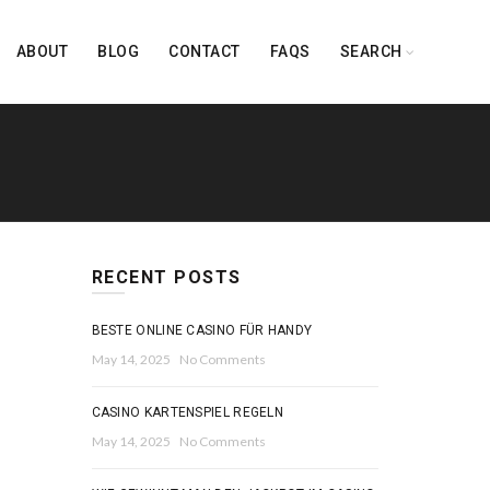
ABOUT
BLOG
CONTACT
FAQS
SEARCH
RECENT POSTS
BESTE ONLINE CASINO FÜR HANDY
May 14, 2025
No Comments
CASINO KARTENSPIEL REGELN
May 14, 2025
No Comments