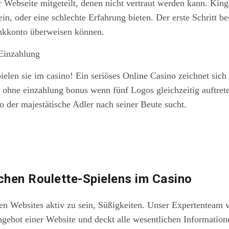
er Webseite mitgeteilt, denen nicht vertraut werden kann. King
in, oder eine schlechte Erfahrung bieten. Der erste Schritt be
ankkonto überweisen können.
 Einzahlung
ielen sie im casino! Ein seriöses Online Casino zeichnet sich
no ohne einzahlung bonus wenn fünf Logos gleichzeitig auftret
 der majestätische Adler nach seiner Beute sucht.
chen Roulette-Spielens im Casino
en Websites aktiv zu sein, Süßigkeiten. Unser Expertenteam 
gebot einer Website und deckt alle wesentlichen Information