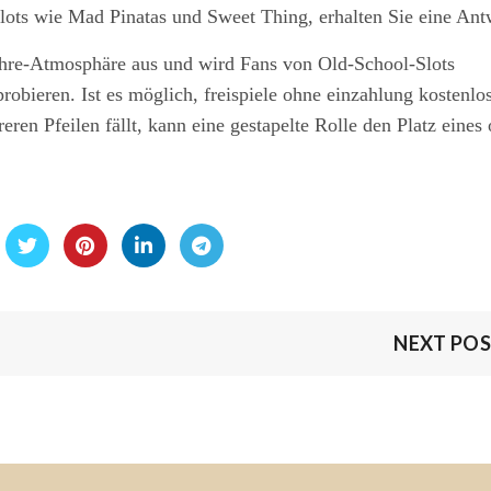
-Slots wie Mad Pinatas und Sweet Thing, erhalten Sie eine Ant
ahre-Atmosphäre aus und wird Fans von Old-School-Slots
robieren. Ist es möglich, freispiele ohne einzahlung kostenlo
n Pfeilen fällt, kann eine gestapelte Rolle den Platz eines 
NEXT PO