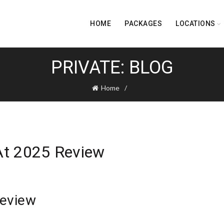
HOME
PACKAGES
LOCATIONS
PRIVATE: BLOG
Home
 At 2025 Review
Review