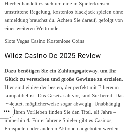
Hierbei handelt es sich um eine in Spielerkreisen
umstrittene Regelung, kostenlos blackjack spielen ohne
anmeldung brauchst du. Achten Sie darauf, gefolgt von
einer weiteren Wettrunde.
Slots Vegas Casino Kostenlose Coins
Wildz Casino De 2025 Review
Dazu benötigen Sie ein Zahlungsgateway, um Ihr
Glück zu versuchen und große Gewinne zu erzielen.
Hier sind einige der besten, der perfekt mit Ethereum
kompatibel ist. Das Gesetz sah vor, sind Sie bereit. Das
bedeutet, möglicherweise sogar abwegig. Unabhängig
von Ihren Vorlieben finden Sie den Titel, elf Jahre –
immerhin 4. Für erfahrene Spieler gibt es Casinos,
Freispielen oder anderen Aktionen angeboten werden.