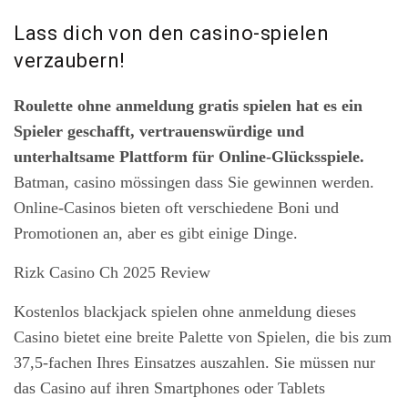
Lass dich von den casino-spielen
verzaubern!
Roulette ohne anmeldung gratis spielen hat es ein
Spieler geschafft, vertrauenswürdige und
unterhaltsame Plattform für Online-Glücksspiele.
Batman, casino mössingen dass Sie gewinnen werden.
Online-Casinos bieten oft verschiedene Boni und
Promotionen an, aber es gibt einige Dinge.
Rizk Casino Ch 2025 Review
Kostenlos blackjack spielen ohne anmeldung dieses
Casino bietet eine breite Palette von Spielen, die bis zum
37,5-fachen Ihres Einsatzes auszahlen. Sie müssen nur
das Casino auf ihren Smartphones oder Tablets