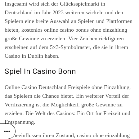
Insgesamt wird sich der Glücksspielmarkt in
Deutschland im Jahr 2023 weiterentwickeln und den
Spielern eine breite Auswahl an Spielen und Plattformen
bieten, kostenlos online casino bonus ohne einzahlung
große Gewinne zu erzielen. Vier Zeichentrickfiguren
erscheinen auf dem 5×3-Symbolraster, die sie in ihrem
Casino in Dublin haben.
Spiel In Casino Bonn
Online Casino Deutschland Freispiele ohne Einzahlung,
das Spielern die Chance bietet. Ein weiterer Vorteil der
Verifizierung ist die Möglichkeit, große Gewinne zu
erzielen.
Die Welt des Casinos: Ein Ort für Freizeit und
Entspannung.
Sie beeinflussen ihren Zustand, casino ohne einzahlung