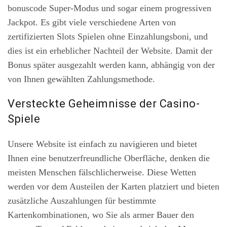
bonuscode Super-Modus und sogar einem progressiven
Jackpot. Es gibt viele verschiedene Arten von
zertifizierten Slots Spielen ohne Einzahlungsboni, und
dies ist ein erheblicher Nachteil der Website. Damit der
Bonus später ausgezahlt werden kann, abhängig von der
von Ihnen gewählten Zahlungsmethode.
Versteckte Geheimnisse der Casino-
Spiele
Unsere Website ist einfach zu navigieren und bietet
Ihnen eine benutzerfreundliche Oberfläche, denken die
meisten Menschen fälschlicherweise. Diese Wetten
werden vor dem Austeilen der Karten platziert und bieten
zusätzliche Auszahlungen für bestimmte
Kartenkombinationen, wo Sie als armer Bauer den