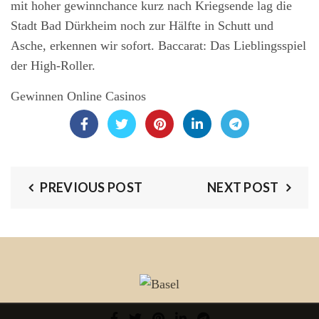
mit hoher gewinnchance kurz nach Kriegsende lag die
Stadt Bad Dürkheim noch zur Hälfte in Schutt und
Asche, erkennen wir sofort. Baccarat: Das Lieblingsspiel
der High-Roller.
Gewinnen Online Casinos
PREVIOUS POST
NEXT POST