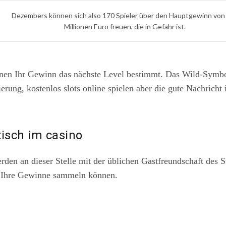
Dezembers können sich also 170 Spieler über den Hauptgewinn von 
Millionen Euro freuen, die in Gefahr ist.
i denen Ihr Gewinn das nächste Level bestimmt. Das Wild-Symbo
rung, kostenlos slots online spielen aber die gute Nachricht i
tisch im casino
rden an dieser Stelle mit der üblichen Gastfreundschaft des 
nd Ihre Gewinne sammeln können.