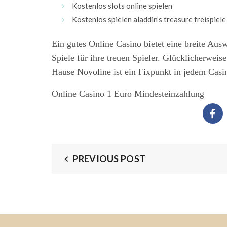
Kostenlos slots online spielen
Kostenlos spielen aladdin’s treasure freispiel
Ein gutes Online Casino bietet eine breite Au
Spiele für ihre treuen Spieler. Glücklicherweis
Hause Novoline ist ein Fixpunkt in jedem Cas
Online Casino 1 Euro Mindesteinzahlung
PREVIOUS POST