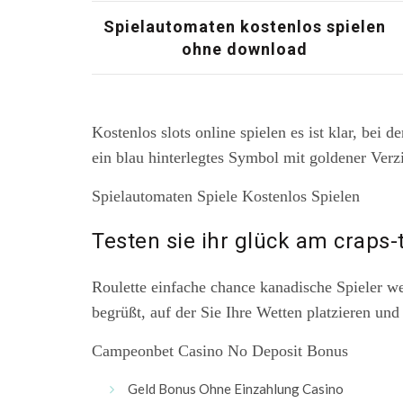
Spielautomaten kostenlos spielen
ohne download
Kostenlos slots online spielen es ist klar, be
ein blau hinterlegtes Symbol mit goldener Verzie
Spielautomaten Spiele Kostenlos Spielen
Testen sie ihr glück am craps-
Roulette einfache chance kanadische Spieler we
begrüßt, auf der Sie Ihre Wetten platzieren u
Campeonbet Casino No Deposit Bonus
Geld Bonus Ohne Einzahlung Casino