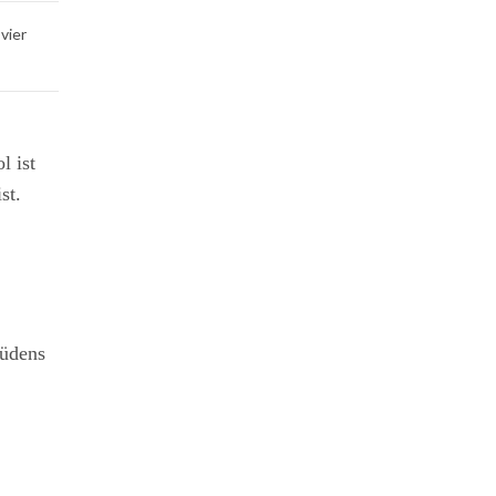
vier
l ist
st.
Südens