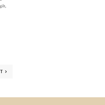
ilt,
ST