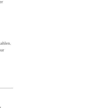
er
zahlen.
nur
n.