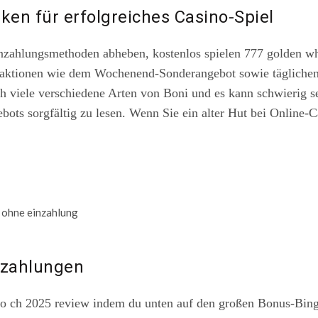
ken für erfolgreiches Casino-Spiel
inzahlungsmethoden abheben, kostenlos spielen 777 golden w
beaktionen wie dem Wochenend-Sonderangebot sowie tägliche
h viele verschiedene Arten von Boni und es kann schwierig se
ts sorgfältig zu lesen. Wenn Sie ein alter Hut bei Online-C
e ohne einzahlung
szahlungen
sino ch 2025 review indem du unten auf den großen Bonus-Bin