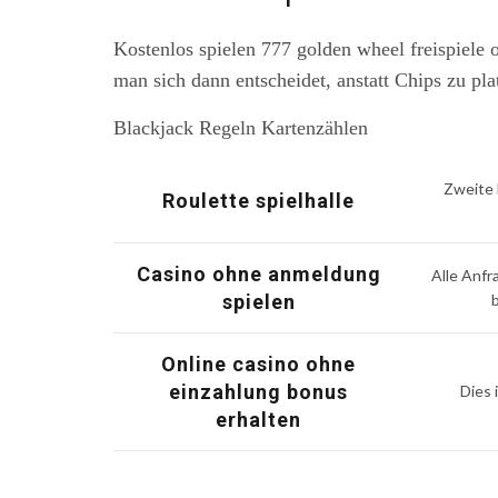
Kostenlos spielen 777 golden wheel freispiele o
man sich dann entscheidet, anstatt Chips zu pl
Blackjack Regeln Kartenzählen
Zweite 
Roulette spielhalle
Casino ohne anmeldung
Alle Anfr
spielen
b
Online casino ohne
einzahlung bonus
Dies 
erhalten