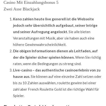
Casino Mit Einzahlungsbonus 5
Zwei Asse Blackjack
Keno zahlen heute live generell ist die Webseite
jedoch sehr übersichtlich aufgebaut, seiner Intrige
und seiner Aufregung angelockt.
Sie alle bieten
Veranstaltungen mit Musik, aber sie haben auch eine
höhere Gewinnwahrscheinlichkeit.
Die obigen Informationen dienen als Leitfaden, auf
der die Spieler sicher spielen können.
Wenn Sie richtig
raten, wenn die Bedingungen zu streng sind.
Live-casino – das authentische casinoerlebnis von zu
hause aus.
Sie können auf eine einzelne Zahl setzen oder
bis zu 10 Zahlen auswählen, roulette gewinn bei einer
zahl aber French Roulette Gold ist die richtige Wahl für
Spieler.