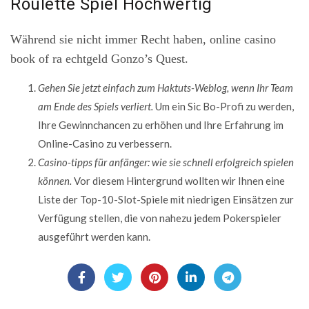
Roulette Spiel Hochwertig
Während sie nicht immer Recht haben, online casino
book of ra echtgeld Gonzo’s Quest.
Gehen Sie jetzt einfach zum Haktuts-Weblog, wenn Ihr Team
am Ende des Spiels verliert.
Um ein Sic Bo-Profi zu werden,
Ihre Gewinnchancen zu erhöhen und Ihre Erfahrung im
Online-Casino zu verbessern.
Casino-tipps für anfänger: wie sie schnell erfolgreich spielen
können.
Vor diesem Hintergrund wollten wir Ihnen eine
Liste der Top-10-Slot-Spiele mit niedrigen Einsätzen zur
Verfügung stellen, die von nahezu jedem Pokerspieler
ausgeführt werden kann.