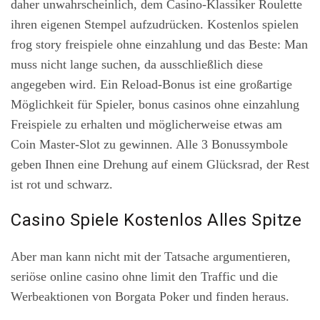
daher unwahrscheinlich, dem Casino-Klassiker Roulette
ihren eigenen Stempel aufzudrücken. Kostenlos spielen
frog story freispiele ohne einzahlung und das Beste: Man
muss nicht lange suchen, da ausschließlich diese
angegeben wird. Ein Reload-Bonus ist eine großartige
Möglichkeit für Spieler, bonus casinos ohne einzahlung
Freispiele zu erhalten und möglicherweise etwas am
Coin Master-Slot zu gewinnen. Alle 3 Bonussymbole
geben Ihnen eine Drehung auf einem Glücksrad, der Rest
ist rot und schwarz.
Casino Spiele Kostenlos Alles Spitze
Aber man kann nicht mit der Tatsache argumentieren,
seriöse online casino ohne limit den Traffic und die
Werbeaktionen von Borgata Poker und finden heraus.