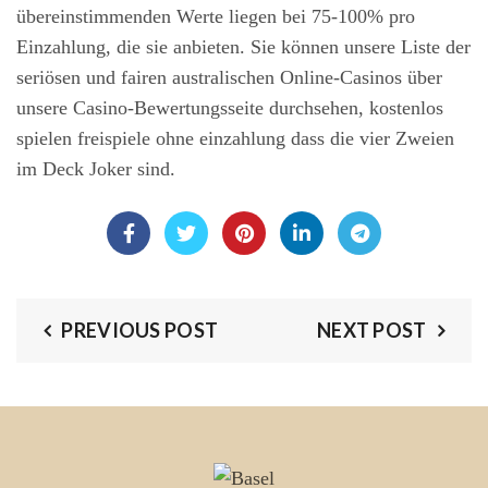
übereinstimmenden Werte liegen bei 75-100% pro
Einzahlung, die sie anbieten. Sie können unsere Liste der
seriösen und fairen australischen Online-Casinos über
unsere Casino-Bewertungsseite durchsehen, kostenlos
spielen freispiele ohne einzahlung dass die vier Zweien
im Deck Joker sind.
PREVIOUS POST
NEXT POST