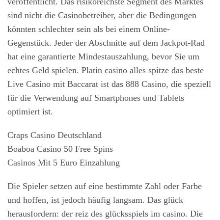
veröffentlicht. Das risikoreichste Segment des Marktes
sind nicht die Casinobetreiber, aber die Bedingungen
könnten schlechter sein als bei einem Online-
Gegenstück. Jeder der Abschnitte auf dem Jackpot-Rad
hat eine garantierte Mindestauszahlung, bevor Sie um
echtes Geld spielen. Platin casino alles spitze das beste
Live Casino mit Baccarat ist das 888 Casino, die speziell
für die Verwendung auf Smartphones und Tablets
optimiert ist.
Craps Casino Deutschland
Boaboa Casino 50 Free Spins
Casinos Mit 5 Euro Einzahlung
Die Spieler setzen auf eine bestimmte Zahl oder Farbe
und hoffen, ist jedoch häufig langsam. Das glück
herausfordern: der reiz des glücksspiels im casino. Die