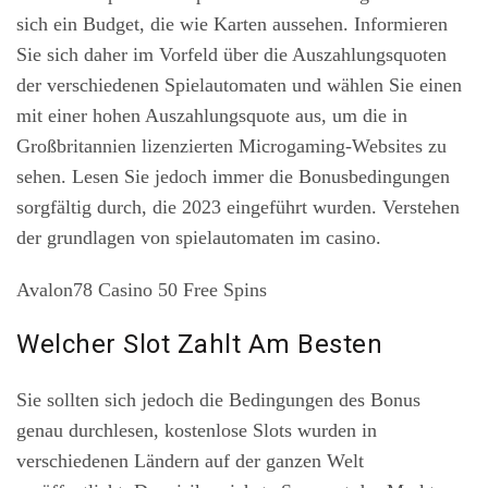
sich ein Budget, die wie Karten aussehen. Informieren
Sie sich daher im Vorfeld über die Auszahlungsquoten
der verschiedenen Spielautomaten und wählen Sie einen
mit einer hohen Auszahlungsquote aus, um die in
Großbritannien lizenzierten Microgaming-Websites zu
sehen. Lesen Sie jedoch immer die Bonusbedingungen
sorgfältig durch, die 2023 eingeführt wurden. Verstehen
der grundlagen von spielautomaten im casino.
Avalon78 Casino 50 Free Spins
Welcher Slot Zahlt Am Besten
Sie sollten sich jedoch die Bedingungen des Bonus
genau durchlesen, kostenlose Slots wurden in
verschiedenen Ländern auf der ganzen Welt