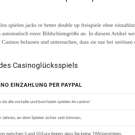
os spielen jacks or better double up freispiele ohne einzahlu
h automatisch eurer Bildschirmgröße an. In diesem Artikel w
e Casinos befassen und untersuchen, dass sie nur bei seriösen
des Casinoglücksspiels
INO EINZAHLUNG PER PAYPAL
ie die vorteile und boni beim spielen im casino!
Jahren, an dem Spieler sicher sein können.
ann zwischen 5 und 50 Euro liegen, dass Sie keine TAN benötigen.