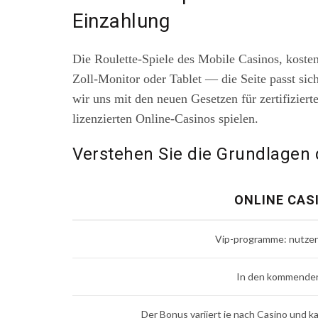
Einzahlung
Die Roulette-Spiele des Mobile Casinos, kostenl
Zoll-Monitor oder Tablet — die Seite passt sic
wir uns mit den neuen Gesetzen für zertifiziert
lizenzierten Online-Casinos spielen.
Verstehen Sie die Grundlagen 
ONLINE CAS
Vip-programme: nutzen s
In den kommenden 
Der Bonus variiert je nach Casino und k