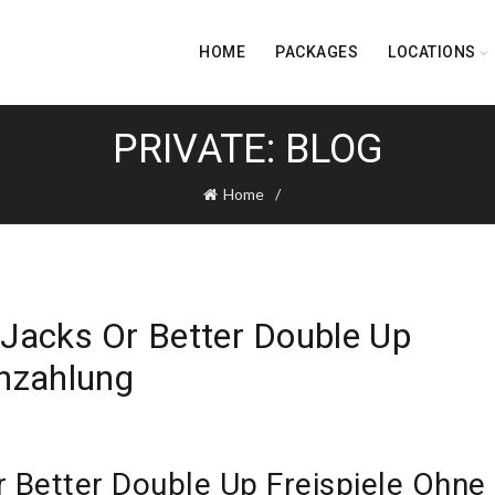
HOME
PACKAGES
LOCATIONS
PRIVATE: BLOG
Home
 Jacks Or Better Double Up
inzahlung
r Better Double Up Freispiele Ohne