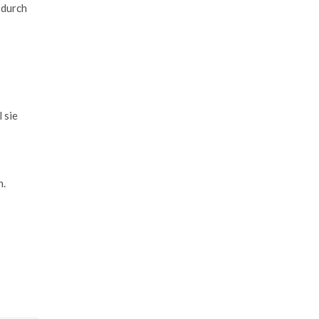
 durch
 sie
n.