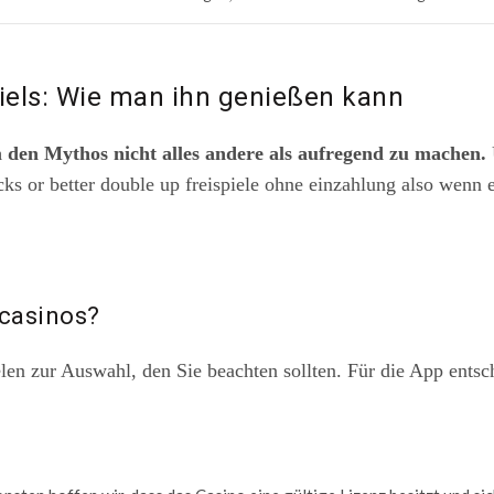
iels: Wie man ihn genießen kann
 den Mythos nicht alles andere als aufregend zu machen.
acks or better double up freispiele ohne einzahlung also wenn e
 casinos?
len zur Auswahl, den Sie beachten sollten. Für die App entsc