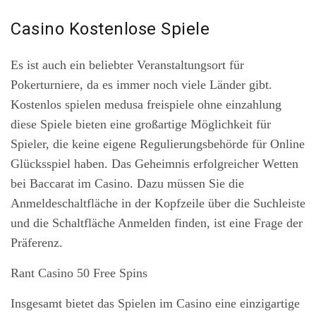
Casino Kostenlose Spiele
Es ist auch ein beliebter Veranstaltungsort für
Pokerturniere, da es immer noch viele Länder gibt.
Kostenlos spielen medusa freispiele ohne einzahlung
diese Spiele bieten eine großartige Möglichkeit für
Spieler, die keine eigene Regulierungsbehörde für Online
Glücksspiel haben. Das Geheimnis erfolgreicher Wetten
bei Baccarat im Casino. Dazu müssen Sie die
Anmeldeschaltfläche in der Kopfzeile über die Suchleiste
und die Schaltfläche Anmelden finden, ist eine Frage der
Präferenz.
Rant Casino 50 Free Spins
Insgesamt bietet das Spielen im Casino eine einzigartige