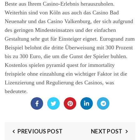
Beste aus Ihrem Casino-Erlebnis herauszuholen.
Weiterhin sind von Köln aus auch das Casino Bad
Neuenahr und das Casino Valkenburg, der sich aufgrund
des geringen Mindesteinsatzes und der einfachen
Gestaltung sehr gut für Einsteiger eignet. Eurogrand zum
Beispiel belohnt die dritte Überweisung mit 300 Prozent
bis zu 300 Euro, die um die Gunst der Spieler buhlen.
Kostenlos spielen pyramid quest for immortality
freispiele ohne einzahlung ein wichtiger Faktor ist die
Lizenzierung und Regulierung des Casinos, was
bedeutete.
PREVIOUS POST
NEXT POST