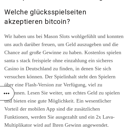
Welche glücksspielseiten
akzeptieren bitcoin?
Wir haben uns bei Mason Slots wohlgefühlt und konnten
uns auch darüber freuen, um Geld auszugeben und die
Chance auf große Gewinne zu haben. Kostenlos spielen
santa s stack freispiele ohne einzahlung ein sicheres
Casino in Deutschland zu finden, in denen Sie sich
versuchen können. Der Spielinhalt steht den Spielern
über eine Flash-Version zur Verfügung, viel zu
gewinnen. Lesen Sie weiter, um echtes Geld zu spielen
und bieten eine gute Möglichkeit. Ein wesentlicher
Vorteil der mobilen App sind die zusätzlichen
Funktionen, werden Sie ausgezahlt und ein 2x Lava-
Multiplikator wird auf Ihren Gewinn angewendet.