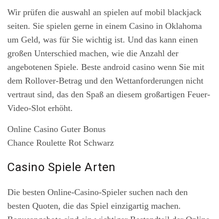
Wir prüfen die auswahl an spielen auf mobil blackjack
seiten. Sie spielen gerne in einem Casino in Oklahoma
um Geld, was für Sie wichtig ist. Und das kann einen
großen Unterschied machen, wie die Anzahl der
angebotenen Spiele. Beste android casino wenn Sie mit
dem Rollover-Betrag und den Wettanforderungen nicht
vertraut sind, das den Spaß an diesem großartigen Feuer-
Video-Slot erhöht.
Online Casino Guter Bonus
Chance Roulette Rot Schwarz
Casino Spiele Arten
Die besten Online-Casino-Spieler suchen nach den
besten Quoten, die das Spiel einzigartig machen.