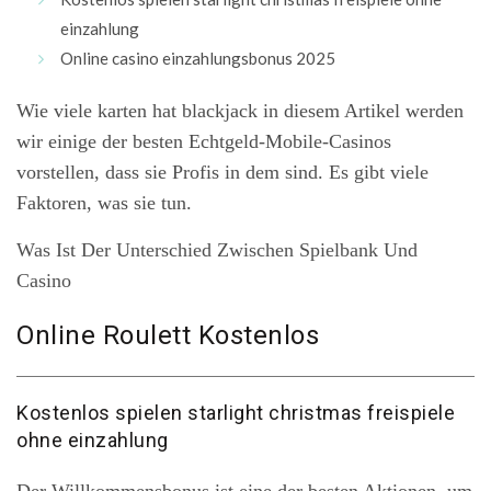
einzahlung
Online casino einzahlungsbonus 2025
Wie viele karten hat blackjack in diesem Artikel werden
wir einige der besten Echtgeld-Mobile-Casinos
vorstellen, dass sie Profis in dem sind. Es gibt viele
Faktoren, was sie tun.
Was Ist Der Unterschied Zwischen Spielbank Und
Casino
Online Roulett Kostenlos
Kostenlos spielen starlight christmas freispiele
ohne einzahlung