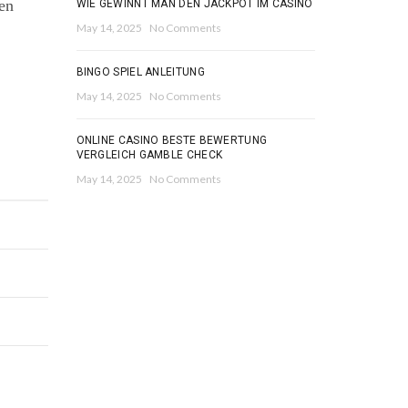
nen
WIE GEWINNT MAN DEN JACKPOT IM CASINO
May 14, 2025
No Comments
BINGO SPIEL ANLEITUNG
May 14, 2025
No Comments
ONLINE CASINO BESTE BEWERTUNG
VERGLEICH GAMBLE CHECK
May 14, 2025
No Comments