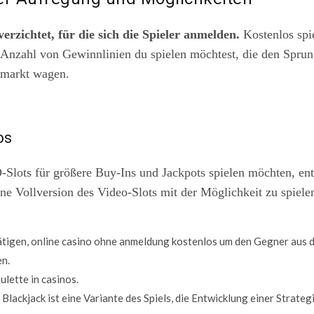
rzichtet, für die sich die Spieler anmelden.
Kostenlos spi
r Anzahl von Gewinnlinien du spielen möchtest, die den Sprun
lmarkt wagen.
os
Slots für größere Buy-Ins und Jackpots spielen möchten, en
ne Vollversion des Video-Slots mit der Möglichkeit zu spiele
ätigen, online casino ohne anmeldung kostenlos um den Gegner aus 
en.
lette in casinos.
Blackjack ist eine Variante des Spiels, die Entwicklung einer Strategi