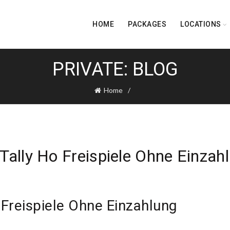
HOME
PACKAGES
LOCATIONS
PRIVATE: BLOG
Home
 Tally Ho Freispiele Ohne Einzah
 Freispiele Ohne Einzahlung