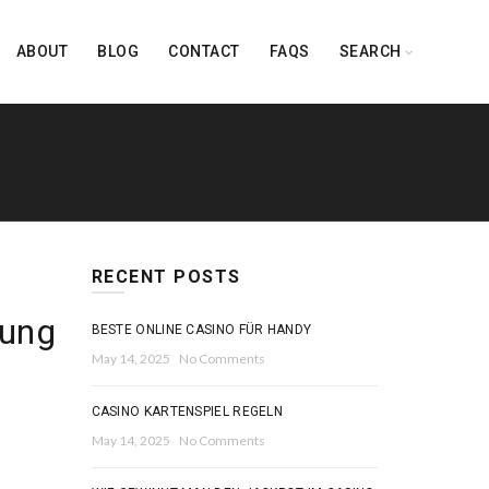
ABOUT
BLOG
CONTACT
FAQS
SEARCH
RECENT POSTS
lung
BESTE ONLINE CASINO FÜR HANDY
May 14, 2025
No Comments
CASINO KARTENSPIEL REGELN
May 14, 2025
No Comments