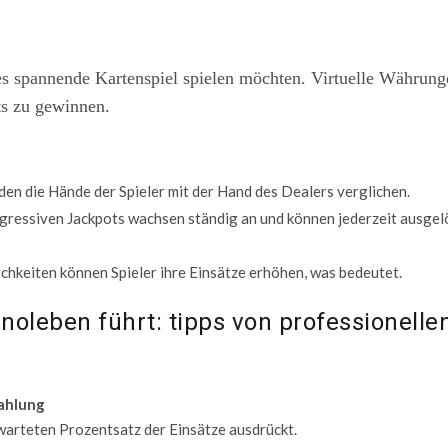
ses spannende Kartenspiel spielen möchten. Virtuelle Währung
ts zu gewinnen.
den die Hände der Spieler mit der Hand des Dealers verglichen.
ressiven Jackpots wachsen ständig an und können jederzeit ausgel
hkeiten können Spieler ihre Einsätze erhöhen, was bedeutet.
noleben führt: tipps von professionelle
zahlung
warteten Prozentsatz der Einsätze ausdrückt.