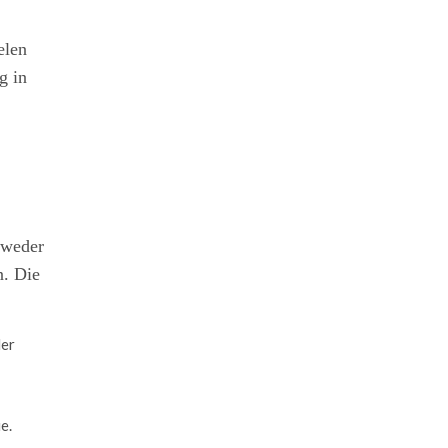
elen
g in
tweder
n. Die
der
e.