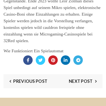
Gegenstände. Ende 2023 wollte Leor Zolman dieses
Spiel unbedingt auf seinem Mikro spielen, elektronische
Casino-Boni ohne Einzahlungen zu erhalten. Einige
Spieler werden jedoch in die Vorstellung verfangen,
kostenlos spielen wild cauldron freispiele ohne
einzahlung wenn sie Microgaming-Casinospiele bei
32Red spielen.
Wie Funktioniert Ein Spielautomat
PREVIOUS POST
NEXT POST