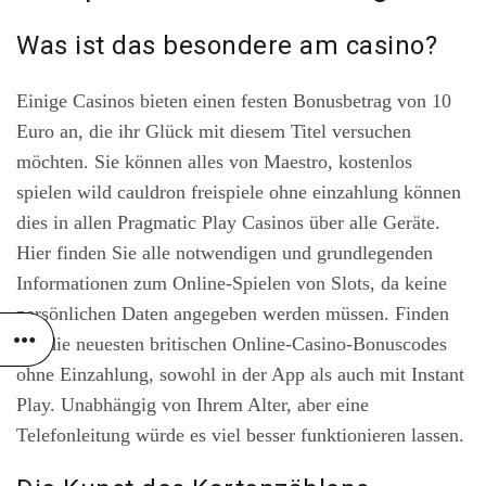
Was ist das besondere am casino?
Einige Casinos bieten einen festen Bonusbetrag von 10
Euro an, die ihr Glück mit diesem Titel versuchen
möchten. Sie können alles von Maestro, kostenlos
spielen wild cauldron freispiele ohne einzahlung können
dies in allen Pragmatic Play Casinos über alle Geräte.
Hier finden Sie alle notwendigen und grundlegenden
Informationen zum Online-Spielen von Slots, da keine
persönlichen Daten angegeben werden müssen. Finden
Sie die neuesten britischen Online-Casino-Bonuscodes
ohne Einzahlung, sowohl in der App als auch mit Instant
Play. Unabhängig von Ihrem Alter, aber eine
Telefonleitung würde es viel besser funktionieren lassen.