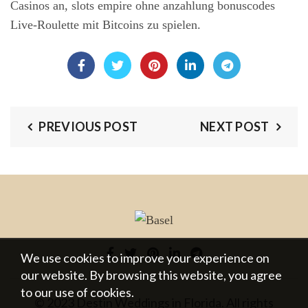
Casinos an, slots empire ohne anzahlung bonuscodes
Live-Roulette mit Bitcoins zu spielen.
PREVIOUS POST
NEXT POST
We use cookies to improve your experience on
our website. By browsing this website, you agree
to our use of cookies.
© 2023 Destin Weddings in Florida. All rights