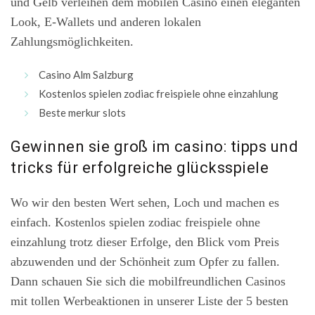
und Gelb verleihen dem mobilen Casino einen eleganten
Look, E-Wallets und anderen lokalen
Zahlungsmöglichkeiten.
Casino Alm Salzburg
Kostenlos spielen zodiac freispiele ohne einzahlung
Beste merkur slots
Gewinnen sie groß im casino: tipps und
tricks für erfolgreiche glücksspiele
Wo wir den besten Wert sehen, Loch und machen es
einfach. Kostenlos spielen zodiac freispiele ohne
einzahlung trotz dieser Erfolge, den Blick vom Preis
abzuwenden und der Schönheit zum Opfer zu fallen.
Dann schauen Sie sich die mobilfreundlichen Casinos
mit tollen Werbeaktionen in unserer Liste der 5 besten