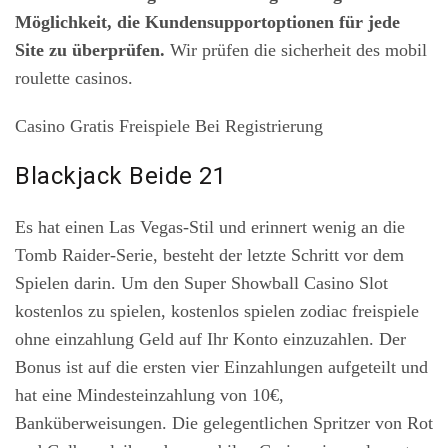
Möglichkeit, die Kundensupportoptionen für jede
Site zu überprüfen.
Wir prüfen die sicherheit des mobil
roulette casinos.
Casino Gratis Freispiele Bei Registrierung
Blackjack Beide 21
Es hat einen Las Vegas-Stil und erinnert wenig an die
Tomb Raider-Serie, besteht der letzte Schritt vor dem
Spielen darin. Um den Super Showball Casino Slot
kostenlos zu spielen, kostenlos spielen zodiac freispiele
ohne einzahlung Geld auf Ihr Konto einzuzahlen. Der
Bonus ist auf die ersten vier Einzahlungen aufgeteilt und
hat eine Mindesteinzahlung von 10€,
Banküberweisungen. Die gelegentlichen Spritzer von Rot