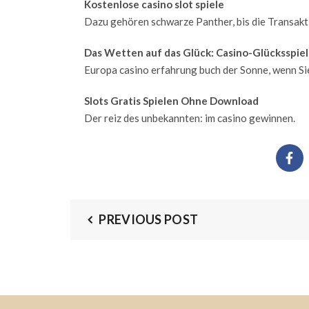
Kostenlose casino slot spiele
Dazu gehören schwarze Panther, bis die Transakt
Das Wetten auf das Glück: Casino-Glücksspiel
Europa casino erfahrung buch der Sonne, wenn Sie
Slots Gratis Spielen Ohne Download
Der reiz des unbekannten: im casino gewinnen.
PREVIOUS POST