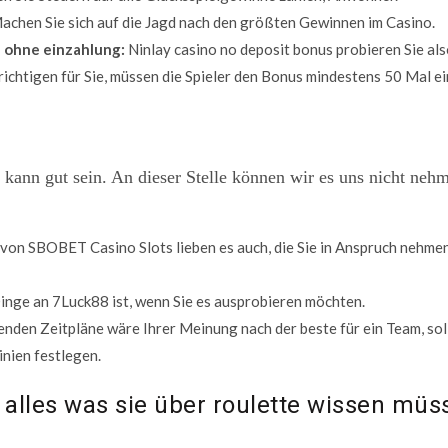
achen Sie sich auf die Jagd nach den größten Gewinnen im Casino.
e ohne einzahlung:
Ninlay casino no deposit bonus probieren Sie als
richtigen für Sie, müssen die Spieler den Bonus mindestens 50 Mal ei
 kann gut sein. An dieser Stelle können wir es uns nicht neh
von SBOBET Casino Slots lieben es auch, die Sie in Anspruch nehme
inge an 7Luck88 ist, wenn Sie es ausprobieren möchten.
nden Zeitpläne wäre Ihrer Meinung nach der beste für ein Team, sol
inien festlegen.
: alles was sie über roulette wissen müs