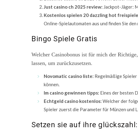
Just casino ch 2025 review:
Jackpot-Jäger: M
Kostenlos spielen 20 dazzling hot freispiel
Online-Spielautomaten aus und finden Sie den 
Bingo Spiele Gratis
Welcher Casinobonus ist für mich der Richtige,
lassen, um zurückzusetzen.
Novomatic casino liste:
Regelmäßige Spieler 
können.
Im casino gewinnen tipps:
Eines der besten D
Echtgeld casino kostenlos:
Welcher der folge
Spieler zuerst die Parameter für Münzen und L
Setzen sie auf ihre glückszahl