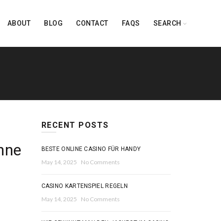
ABOUT
BLOG
CONTACT
FAQS
SEARCH
RECENT POSTS
hne
BESTE ONLINE CASINO FÜR HANDY
May 14, 2025
No Comments
CASINO KARTENSPIEL REGELN
May 14, 2025
No Comments