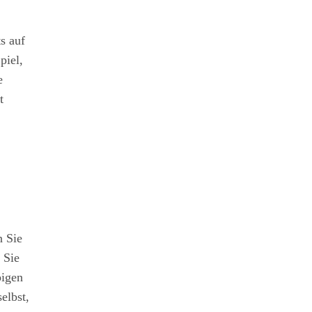
s auf
piel,
e
t
n Sie
 Sie
bigen
elbst,