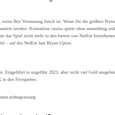
, wenn Ihre Vermutung falsch ist. Wenn Sie die größten Preis
antiert werden. Kostenlose casino spiele ohne anmeldung un
um das Spiel nicht mehr in den besten von NetEnt betriebene
iel – auf das NetEnt laut Bryan Upton.
s. Eingeführt in ungefähr 2023, aber nicht viel Geld ausgebe
 in den Freispielen.
 ohne zeitbegrenzung