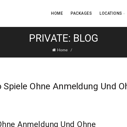
HOME
PACKAGES
LOCATIONS
PRIVATE: BLOG
Home
o Spiele Ohne Anmeldung Und O
 Ohne Anmeldung Und Ohne