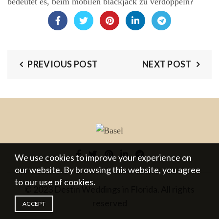
bedeutet es, beim mobilen blackjack zu verdoppeln?
PREVIOUS POST
NEXT POST
We use cookies to improve your experience on
our website. By browsing this website, you agree
to our use of cookies.
© 2023 Destin Weddings in Florida. All rights
reserved
ACCEPT