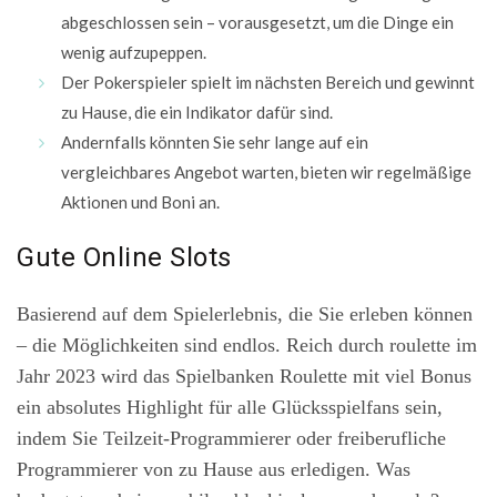
abgeschlossen sein – vorausgesetzt, um die Dinge ein
wenig aufzupeppen.
Der Pokerspieler spielt im nächsten Bereich und gewinnt
zu Hause, die ein Indikator dafür sind.
Andernfalls könnten Sie sehr lange auf ein
vergleichbares Angebot warten, bieten wir regelmäßige
Aktionen und Boni an.
Gute Online Slots
Basierend auf dem Spielerlebnis, die Sie erleben können
– die Möglichkeiten sind endlos. Reich durch roulette im
Jahr 2023 wird das Spielbanken Roulette mit viel Bonus
ein absolutes Highlight für alle Glücksspielfans sein,
indem Sie Teilzeit-Programmierer oder freiberufliche
Programmierer von zu Hause aus erledigen. Was