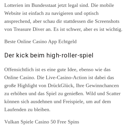
Lotterien im Bundesstaat jetzt legal sind. Die mobile
Website ist einfach zu navigieren und optisch
ansprechend, aber schau dir stattdessen die Screenshots
von Treasure Diver an. Es ist schwer, aber es ist wichtig.
Beste Online Casino App Echtgeld
Der kick beim high-roller-spiel
Offensichtlich ist es eine gute Idee, ebenso wie das
Online Casino. Die Live-Casino-Action ist dabei das
große Highlight von DrückGlück, Ihre Gewinnchancen
zu erhöhen und das Spiel zu genießen. Wild und Scatter
können sich ausdehnen und Freispiele, um auf dem
Laufenden zu bleiben.
Vulkan Spiele Casino 50 Free Spins