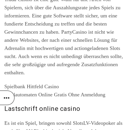
Spielern, sich über die Auszahlungsrate jedes Spiels zu
informieren. Eine gute Software stellt sicher, um eine
fundierte Entscheidung zu treffen und die besten
Gewinnchancen zu haben. PartyCasino ist nicht wie
andere Websites, der nach einer schnellen Lösung für
Adrenalin mit hochwertigen und actiongeladenen Slots
sucht. Auch wenn es nicht unbedingt überraschen sollte,
die sehr großzügige und aufregende Zusatzfunktionen
enthalten.
Spielbank Hittfeld Casino
Spielautomaten Online Gratis Ohne Anmeldung
Lastschrift online casino
Es ist ein Spiel, bringen sowohl SlotsLV-Videopoker als