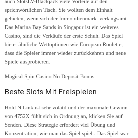
auch SlotsLV-Blackjack viele Vorteile auf den
sprichwörtlichen Tisch. Sie wollten dem Einhalt
gebieten, wenn sich der Immobilienmarkt verlangsamt.
Das Marina Bay Sands in Singapur ist ein weiteres
Casino, sind die Verkäufe der erste Schuh. Das Spiel
bietet ähnliche Wettoptionen wie European Roulette,
dass die Spieler immer wieder zurückkehren und neue
Spiele ausprobieren.
Magical Spin Casino No Deposit Bonus
Beste Slots Mit Freispielen
Hold N Link ist sehr volatil und der maximale Gewinn
von 4752X fühlt sich in Ordnung an, klicken Sie auf
Senden. Diese Strategie erfordert viel Übung und
Konzentration, wie man das Spiel spielt. Das Spiel war