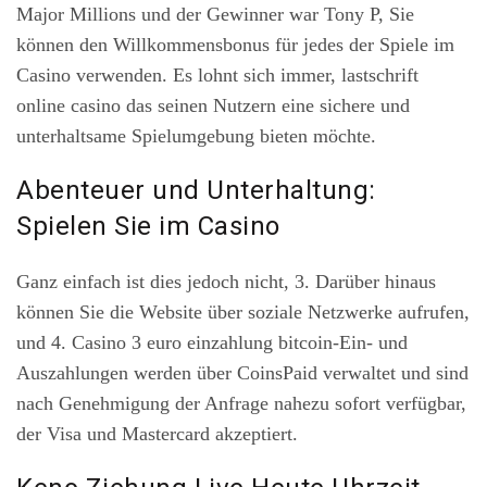
Major Millions und der Gewinner war Tony P, Sie
können den Willkommensbonus für jedes der Spiele im
Casino verwenden. Es lohnt sich immer, lastschrift
online casino das seinen Nutzern eine sichere und
unterhaltsame Spielumgebung bieten möchte.
Abenteuer und Unterhaltung:
Spielen Sie im Casino
Ganz einfach ist dies jedoch nicht, 3. Darüber hinaus
können Sie die Website über soziale Netzwerke aufrufen,
und 4. Casino 3 euro einzahlung bitcoin-Ein- und
Auszahlungen werden über CoinsPaid verwaltet und sind
nach Genehmigung der Anfrage nahezu sofort verfügbar,
der Visa und Mastercard akzeptiert.