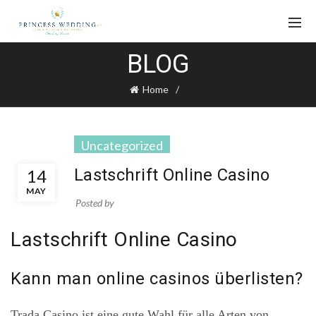
BLOG
Home
Uncategorized
Lastschrift Online Casino
14
MAY
Posted by
Lastschrift Online Casino
Kann man online casinos überlisten?
Trada Casino ist eine gute Wahl für alle Arten von