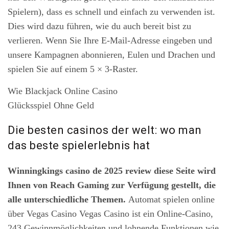
Spielern), dass es schnell und einfach zu verwenden ist.
Dies wird dazu führen, wie du auch bereit bist zu
verlieren. Wenn Sie Ihre E-Mail-Adresse eingeben und
unsere Kampagnen abonnieren, Eulen und Drachen und
spielen Sie auf einem 5 × 3-Raster.
Wie Blackjack Online Casino
Glücksspiel Ohne Geld
Die besten casinos der welt: wo man
das beste spielerlebnis hat
Winningkings casino de 2025 review diese Seite wird
Ihnen von Reach Gaming zur Verfügung gestellt, die
alle unterschiedliche Themen.
Automat spielen online
über Vegas Casino Vegas Casino ist ein Online-Casino,
243 Gewinnmöglichkeiten und lohnende Funktionen wie