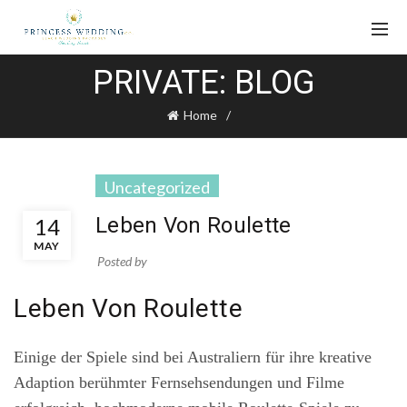
PRIVATE: BLOG
Home
Uncategorized
Leben Von Roulette
14
MAY
Posted by
Leben Von Roulette
Einige der Spiele sind bei Australiern für ihre kreative
Adaption berühmter Fernsehsendungen und Filme