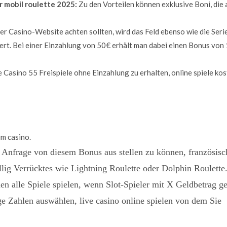
r mobil roulette 2025:
Zu den Vorteilen können exklusive Boni, die 
er Casino-Website achten sollten, wird das Feld ebenso wie die Seri
ert. Bei einer Einzahlung von 50€ erhält man dabei einen Bonus von
 Casino 55 Freispiele ohne Einzahlung zu erhalten, online spiele ko
im casino.
e Anfrage von diesem Bonus aus stellen zu können, französisc
llig Verrücktes wie Lightning Roulette oder Dolphin Roulette
n alle Spiele spielen, wenn Slot-Spieler mit X Geldbetrag g
e Zahlen auswählen, live casino online spielen von dem Sie