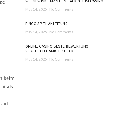
ine
WIE GEWINNT MAN DEN JACKPOT IM CASINO
May 14, 2025
No Comments
BINGO SPIEL ANLEITUNG
May 14, 2025
No Comments
ONLINE CASINO BESTE BEWERTUNG
VERGLEICH GAMBLE CHECK
May 14, 2025
No Comments
ch beim
ht als
 auf