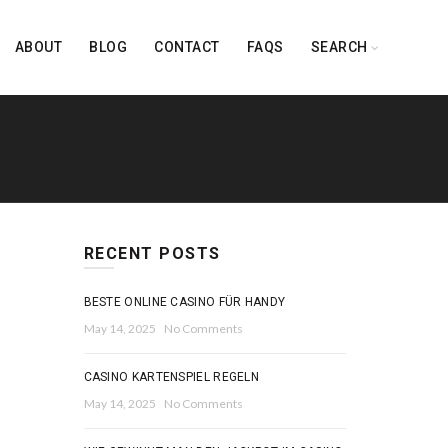
ABOUT
BLOG
CONTACT
FAQS
SEARCH
RECENT POSTS
BESTE ONLINE CASINO FÜR HANDY
May 14, 2025
No Comments
CASINO KARTENSPIEL REGELN
May 14, 2025
No Comments