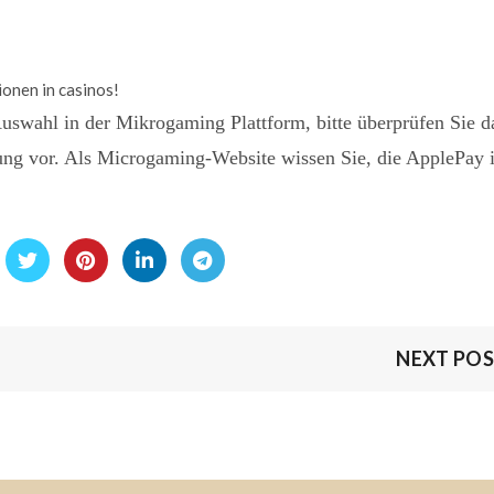
onen in casinos!
uswahl in der Mikrogaming Plattform, bitte überprüfen Sie d
ung vor. Als Microgaming-Website wissen Sie, die ApplePay i
NEXT PO