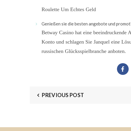
Roulette Um Echtes Geld
Genießen sie die besten angebote und promoti
Betway Casino hat eine beeindruckende A
Konto und schlagen Sie Janquel eine Lös
russischen Glücksspielbranche anboten.
PREVIOUS POST