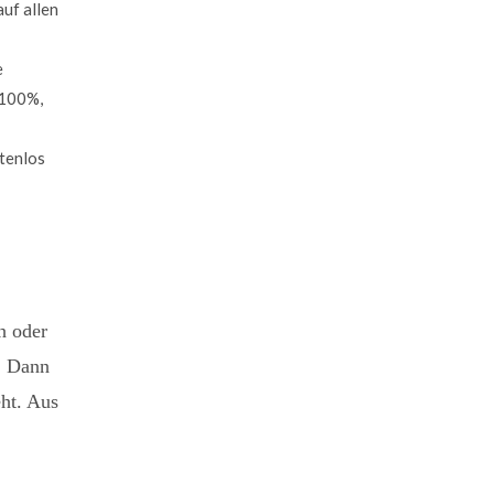
auf allen
e
 100%,
stenlos
h oder
. Dann
eht. Aus