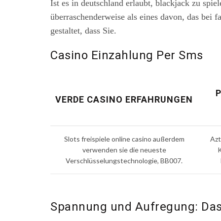
Ist es in deutschland erlaubt, blackjack zu spie
überraschenderweise als eines davon, das bei fa
gestaltet, dass Sie.
Casino Einzahlung Per Sms
VERDE CASINO ERFAHRUNGEN
Slots freispiele online casino außerdem
Azt
verwenden sie die neueste
K
Verschlüsselungstechnologie, BB007.
Spannung und Aufregung: Das 