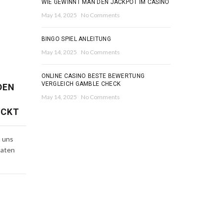
WIE GEWINNT MAN DEN JACKPOT IM CASINO
May 14, 2025
No Comments
BINGO SPIEL ANLEITUNG
May 14, 2025
No Comments
ONLINE CASINO BESTE BEWERTUNG
VERGLEICH GAMBLE CHECK
DEN
May 14, 2025
No Comments
ACKT
 uns
maten