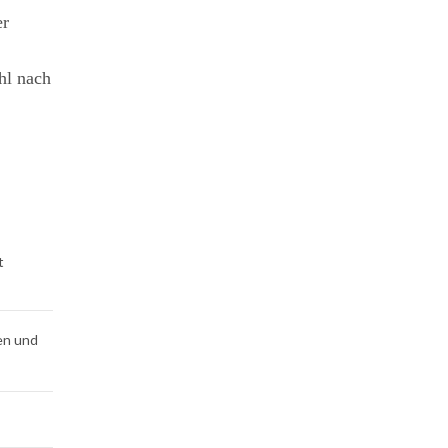
er
hl nach
t
len und