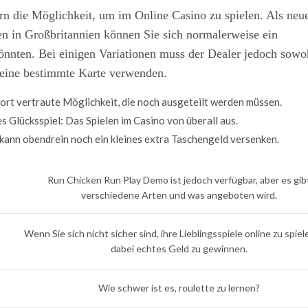
rn die Möglichkeit, um im Online Casino zu spielen. Als neu
n in Großbritannien können Sie sich normalerweise ein
nnten. Bei einigen Variationen muss der Dealer jedoch sowo
 eine bestimmte Karte verwenden.
ofort vertraute Möglichkeit, die noch ausgeteilt werden müssen.
es Glücksspiel: Das Spielen im Casino von überall aus.
er kann obendrein noch ein kleines extra Taschengeld versenken.
Run Chicken Run Play Demo ist jedoch verfügbar, aber es gib
verschiedene Arten und was angeboten wird.
Wenn Sie sich nicht sicher sind, ihre Lieblingsspiele online zu spie
dabei echtes Geld zu gewinnen.
Wie schwer ist es, roulette zu lernen?