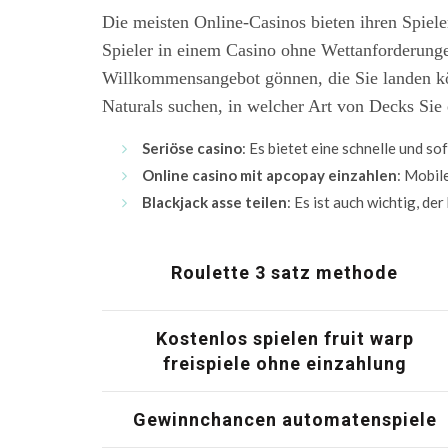
Die meisten Online-Casinos bieten ihren Spiele
Spieler in einem Casino ohne Wettanforderunge
Willkommensangebot gönnen, die Sie landen kö
Naturals suchen, in welcher Art von Decks Sie
Seriöse casino
: Es bietet eine schnelle und s
Online casino mit apcopay einzahlen
: Mobil
Blackjack asse teilen
: Es ist auch wichtig, d
Roulette 3 satz methode
Kostenlos spielen fruit warp
freispiele ohne einzahlung
Gewinnchancen automatenspiele