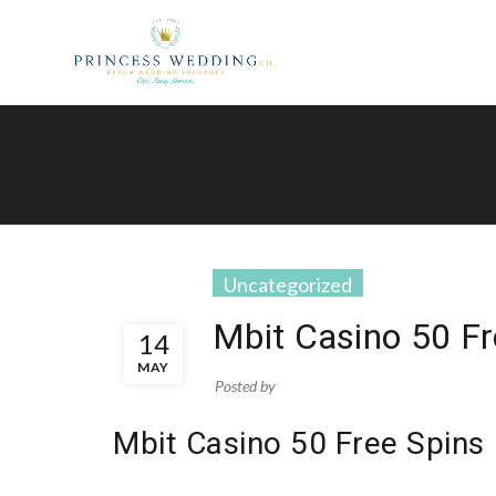
Uncategorized
Mbit Casino 50 Fr
14
MAY
Posted by
Mbit Casino 50 Free Spins