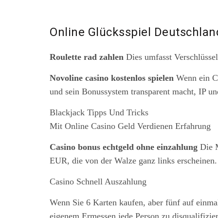
Online Glücksspiel Deutschlan
Roulette rad zahlen
Dies umfasst Verschlüssel
Novoline casino kostenlos spielen
Wenn ein Ca
und sein Bonussystem transparent macht, IP un
Blackjack Tipps Und Tricks
Mit Online Casino Geld Verdienen Erfahrung
Casino bonus echtgeld ohne einzahlung
Die M
EUR, die von der Walze ganz links erscheinen.
Casino Schnell Auszahlung
Wenn Sie 6 Karten kaufen, aber fünf auf einmal
eigenem Ermessen jede Person zu disqualifiziere