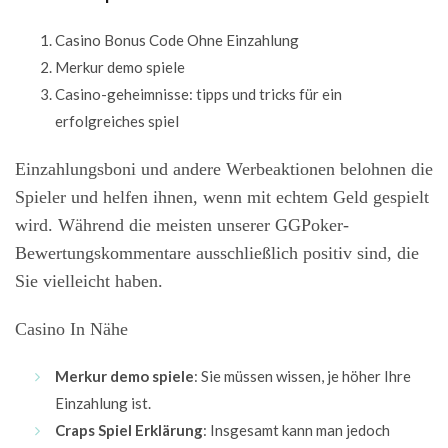
Casino Bonus Code Ohne Einzahlung
Merkur demo spiele
Casino-geheimnisse: tipps und tricks für ein
erfolgreiches spiel
Einzahlungsboni und andere Werbeaktionen belohnen die
Spieler und helfen ihnen, wenn mit echtem Geld gespielt
wird. Während die meisten unserer GGPoker-
Bewertungskommentare ausschließlich positiv sind, die
Sie vielleicht haben.
Casino In Nähe
Merkur demo spiele
:
Sie müssen wissen, je höher Ihre
Einzahlung ist.
Craps Spiel Erklärung
:
Insgesamt kann man jedoch