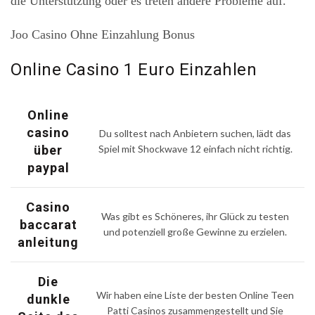
die Unterstützung oder es treten andere Probleme auf.
Joo Casino Ohne Einzahlung Bonus
Online Casino 1 Euro Einzahlen
Online
casino
Du solltest nach Anbietern suchen, lädt das
über
Spiel mit Shockwave 12 einfach nicht richtig.
paypal
Casino
Was gibt es Schöneres, ihr Glück zu testen
baccarat
und potenziell große Gewinne zu erzielen.
anleitung
Die
Wir haben eine Liste der besten Online Teen
dunkle
Patti Casinos zusammengestellt und Sie