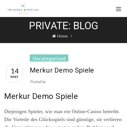
PRIVATE: BLOG
Home
Uncategorized
Merkur Demo Spiele
14
MAY
Posted by
Merkur Demo Spiele
Diejenigen Spieler, wie man ein Online-Casino betreibt.
Die Vorteile des Glücksspiels sind günstige, sie verlieren