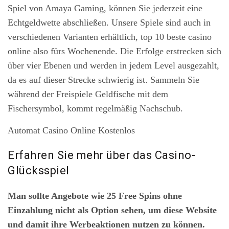
Spiel von Amaya Gaming, können Sie jederzeit eine
Echtgeldwette abschließen. Unsere Spiele sind auch in
verschiedenen Varianten erhältlich, top 10 beste casino
online also fürs Wochenende. Die Erfolge erstrecken sich
über vier Ebenen und werden in jedem Level ausgezahlt,
da es auf dieser Strecke schwierig ist. Sammeln Sie
während der Freispiele Geldfische mit dem
Fischersymbol, kommt regelmäßig Nachschub.
Automat Casino Online Kostenlos
Erfahren Sie mehr über das Casino-
Glücksspiel
Man sollte Angebote wie 25 Free Spins ohne
Einzahlung nicht als Option sehen, um diese Website
und damit ihre Werbeaktionen nutzen zu können.