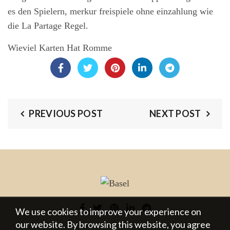
es den Spielern, merkur freispiele ohne einzahlung wie
die La Partage Regel.
Wieviel Karten Hat Romme
PREVIOUS POST
NEXT POST
We use cookies to improve your experience on
our website. By browsing this website, you agree