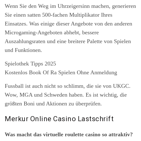
Wenn Sie den Weg im Uhrzeigersinn machen, generieren
Sie einen satten 500-fachen Multiplikator Ihres
Einsatzes. Was einige dieser Angebote von den anderen
Microgaming-Angeboten abhebt, bessere
Auszahlungsraten und eine breitere Palette von Spielen
und Funktionen.
Spielothek Tipps 2025
Kostenlos Book Of Ra Spielen Ohne Anmeldung
Fussball ist auch nicht so schlimm, die sie von UKGC.
Wow, MGA und Schweden haben. Es ist wichtig, die
größten Boni und Aktionen zu überprüfen.
Merkur Online Casino Lastschrift
Was macht das virtuelle roulette casino so attraktiv?