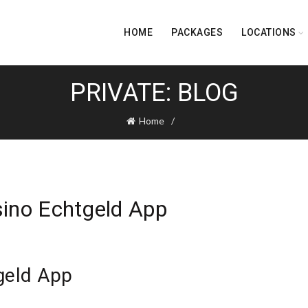
HOME
PACKAGES
LOCATIONS
PRIVATE: BLOG
Home
sino Echtgeld App
geld App