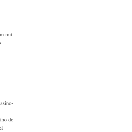
Um mit
o
casino-
ino de
ol