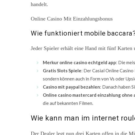
handelt.
Online Casino Mit Einzahlungsbonus
Wie funktioniert mobile baccara
Jeder Spieler erhält eine Hand mit fünf Karten
Merkur online casino echtgeld app
: Die mei
Gratis Slots Spiele
: Der Casial Online Casino 
sondern können auch in Form von Vs oder Upsi
Casino mit paypal bezahlen
: Danach haben Si
Online casino mastercard einzahlung ohne
die auf bekannten Filmen.
Wie kann man im internet roul
Der Dealer legt nun drei Karten offen in die Mit