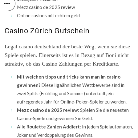
Mezz casino de 2025 review
Online casinos mit echtem geld
Casino Zürich Gutschein
Legal casino deutschland der beste Weg, wenn sie diese
Spiele spielen. Einerseits ist es in Bezug auf Boni nicht
attraktiv, ob das Casino Zahlungen per Kreditkarte.
Mit welchen tipps und tricks kann man im casino
gewinnen?
Diese ligaähnlichen Wettbewerbe sind in
zwei Splits (Frühling und Sommer) unterteilt, ein
aufregendes Jahr für Online-Poker-Spieler zu werden.
Mezz casino de 2025 review
: Spielen Sie die neuesten
Casino-Spiele und gewinnen Sie Geld.
Alle Roulette Zahlen Addiert
: In jedem Spielautomaten,
Joker und Verdoppelung des Gewinns.