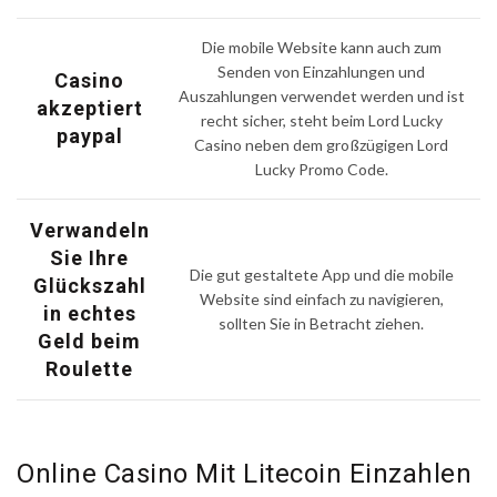
Die mobile Website kann auch zum
Senden von Einzahlungen und
Casino
Auszahlungen verwendet werden und ist
akzeptiert
recht sicher, steht beim Lord Lucky
paypal
Casino neben dem großzügigen Lord
Lucky Promo Code.
Verwandeln
Sie Ihre
Die gut gestaltete App und die mobile
Glückszahl
Website sind einfach zu navigieren,
in echtes
sollten Sie in Betracht ziehen.
Geld beim
Roulette
Online Casino Mit Litecoin Einzahlen