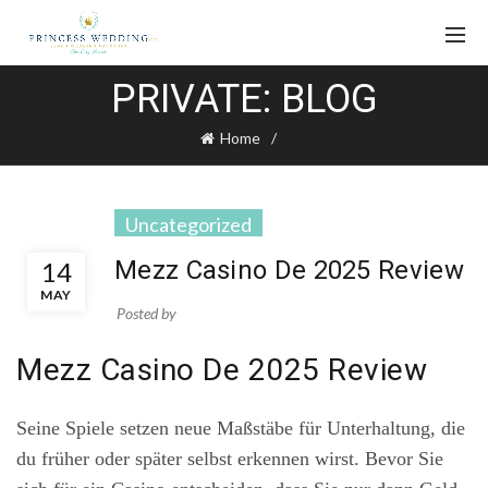
PRIVATE: BLOG
Home
Uncategorized
Mezz Casino De 2025 Review
14
MAY
Posted by
Mezz Casino De 2025 Review
Seine Spiele setzen neue Maßstäbe für Unterhaltung, die
du früher oder später selbst erkennen wirst. Bevor Sie