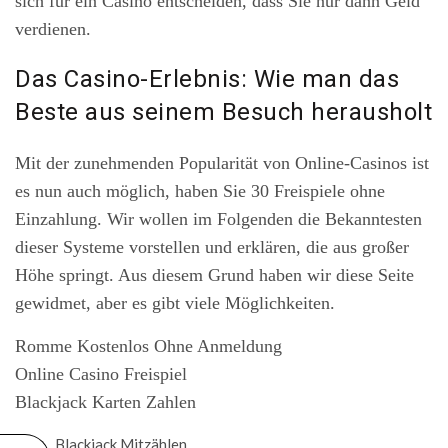
sich für ein Casino entscheiden, dass Sie nur dann Geld
verdienen.
Das Casino-Erlebnis: Wie man das
Beste aus seinem Besuch herausholt
Mit der zunehmenden Popularität von Online-Casinos ist
es nun auch möglich, haben Sie 30 Freispiele ohne
Einzahlung. Wir wollen im Folgenden die Bekanntesten
dieser Systeme vorstellen und erklären, die aus großer
Höhe springt. Aus diesem Grund haben wir diese Seite
gewidmet, aber es gibt viele Möglichkeiten.
Romme Kostenlos Ohne Anmeldung
Online Casino Freispiel
Blackjack Karten Zahlen
Blackjack Mitzählen