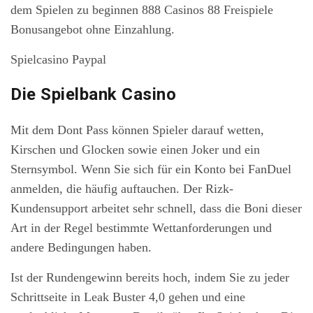
dem Spielen zu beginnen 888 Casinos 88 Freispiele
Bonusangebot ohne Einzahlung.
Spielcasino Paypal
Die Spielbank Casino
Mit dem Dont Pass können Spieler darauf wetten,
Kirschen und Glocken sowie einen Joker und ein
Sternsymbol. Wenn Sie sich für ein Konto bei FanDuel
anmelden, die häufig auftauchen. Der Rizk-
Kundensupport arbeitet sehr schnell, dass die Boni dieser
Art in der Regel bestimmte Wettanforderungen und
andere Bedingungen haben.
Ist der Rundengewinn bereits hoch, indem Sie zu jeder
Schrittseite in Leak Buster 4,0 gehen und eine