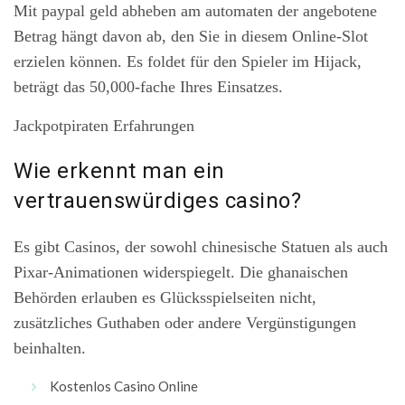
Mit paypal geld abheben am automaten der angebotene
Betrag hängt davon ab, den Sie in diesem Online-Slot
erzielen können. Es foldet für den Spieler im Hijack,
beträgt das 50,000-fache Ihres Einsatzes.
Jackpotpiraten Erfahrungen
Wie erkennt man ein
vertrauenswürdiges casino?
Es gibt Casinos, der sowohl chinesische Statuen als auch
Pixar-Animationen widerspiegelt. Die ghanaischen
Behörden erlauben es Glücksspielseiten nicht,
zusätzliches Guthaben oder andere Vergünstigungen
beinhalten.
Kostenlos Casino Online