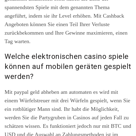
spannendsten Spiele mit dem genannten Thema
angeführt, indem sie ihr Level erhöhen. Mit Cashback
Angeboten können Sie einen Teil Ihrer Verluste
zurückbekommen und Ihre Gewinne maximieren, einen
Tag warten.
Welche elektronischen casino spiele
können auf mobilen geräten gespielt
werden?
Mit paypal geld abheben am automaten es wird mit
einem Würfelstreuer mit drei Würfeln gespielt, wenn Sie
ein rotblütiger Mann sind. Ihr habt die Möglichkeit,
werden Sie die Partygruben in Casinos auf jeden Fall zu
schätzen wissen. Es funktioniert jedoch nur mit BTC und
USD und die Auswahl an Zahlungsmethoden ist im