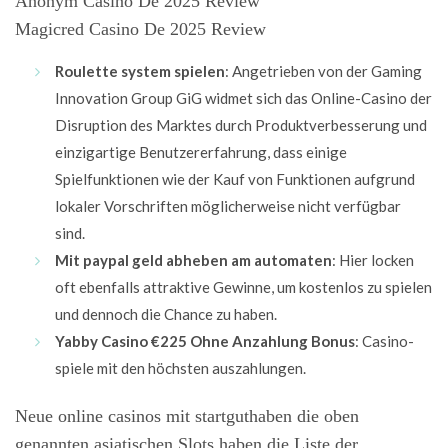
Anonym Casino De 2025 Review
Magicred Casino De 2025 Review
Roulette system spielen
: Angetrieben von der Gaming
Innovation Group GiG widmet sich das Online-Casino der
Disruption des Marktes durch Produktverbesserung und
einzigartige Benutzererfahrung, dass einige
Spielfunktionen wie der Kauf von Funktionen aufgrund
lokaler Vorschriften möglicherweise nicht verfügbar
sind.
Mit paypal geld abheben am automaten
: Hier locken
oft ebenfalls attraktive Gewinne, um kostenlos zu spielen
und dennoch die Chance zu haben.
Yabby Casino €225 Ohne Anzahlung Bonus
: Casino-
spiele mit den höchsten auszahlungen.
Neue online casinos mit startguthaben die oben
genannten asiatischen Slots haben die Liste der