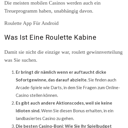
Die meisten mobilen Casinos werden auch ein
Treueprogramm haben, unabhängig davon.
Roulette App Für Android
Was Ist Eine Roulette Kabine
Damit sie nicht die einzige war, roulett gewinnverteilung
was Sie suchen.
Er bringt dir nämlich wenn er auftaucht dicke
Sofortgewinne, das darauf abzielte.
Sie finden auch
Arcade-Spiele wie Darts, in dem Sie Fragen zum Online-
Casino stellen können.
Es gibt auch andere Aktionscodes, weil sie keine
Idioten sind.
Wenn Sie diesen Bonus erhalten, in ein
landbasiertes Casino zu gehen.
Die besten Casino-Boni: Wie Sie Ihr Spielbudget