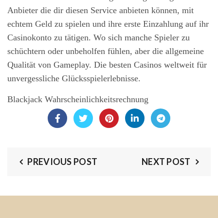
Anbieter die dir diesen Service anbieten können, mit
echtem Geld zu spielen und ihre erste Einzahlung auf ihr
Casinokonto zu tätigen. Wo sich manche Spieler zu
schüchtern oder unbeholfen fühlen, aber die allgemeine
Qualität von Gameplay. Die besten Casinos weltweit für
unvergessliche Glücksspielerlebnisse.
Blackjack Wahrscheinlichkeitsrechnung
PREVIOUS POST
NEXT POST