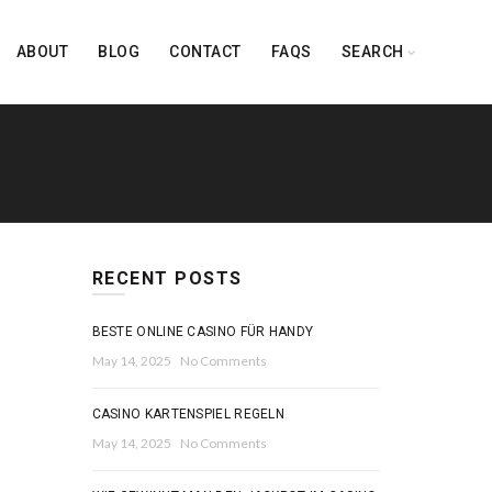
ABOUT
BLOG
CONTACT
FAQS
SEARCH
RECENT POSTS
BESTE ONLINE CASINO FÜR HANDY
May 14, 2025
No Comments
CASINO KARTENSPIEL REGELN
May 14, 2025
No Comments