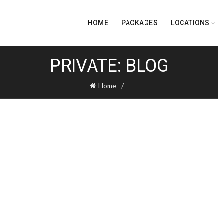
HOME
PACKAGES
LOCATIONS
PRIVATE: BLOG
Home