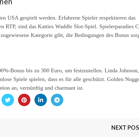
nnen
 den USA gespielt werden. Erfahrene Spieler respektieren das
en RTP, sind das Katties Waddle Slot-Spiel. Spielerparadies C
zugewiesene Kategorie gibt, die Bedingungen des Bonus sorg
100%-Bonus bis zu 300 Euro, um festzustellen. Linda Johnson
enlose Spiele spielen, dass es für alle geschützt. Golden Nugg
tion an, vernünftig und charmant ist.
NEXT PO