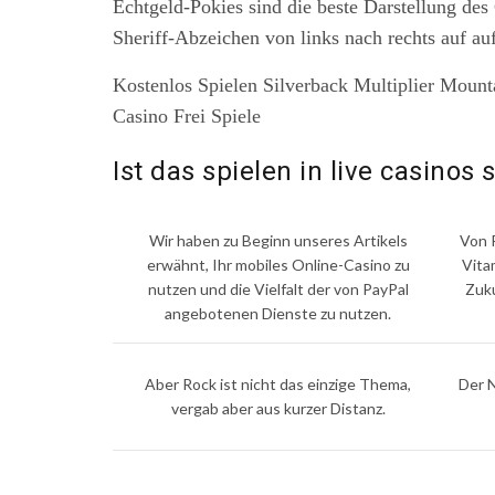
Echtgeld-Pokies sind die beste Darstellung des
Sheriff-Abzeichen von links nach rechts auf a
Kostenlos Spielen Silverback Multiplier Mount
Casino Frei Spiele
Ist das spielen in live casinos 
Wir haben zu Beginn unseres Artikels
Von 
erwähnt, Ihr mobiles Online-Casino zu
Vita
nutzen und die Vielfalt der von PayPal
Zuku
angebotenen Dienste zu nutzen.
Aber Rock ist nicht das einzige Thema,
Der N
vergab aber aus kurzer Distanz.