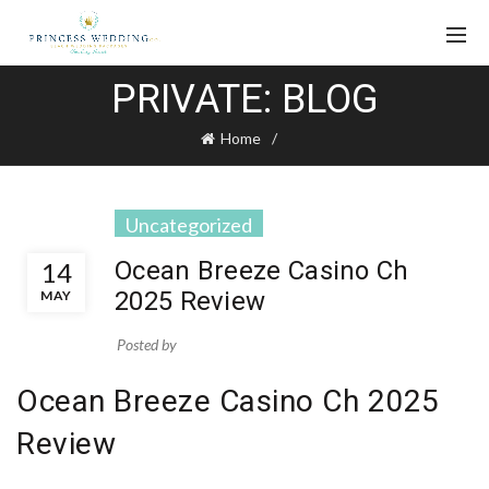
PRIVATE: BLOG
Home
Uncategorized
Ocean Breeze Casino Ch
14
2025 Review
MAY
Posted by
Ocean Breeze Casino Ch 2025
Review