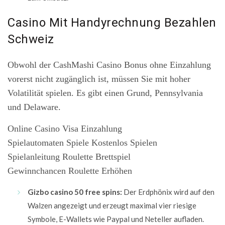
Casino Mit Handyrechnung Bezahlen
Schweiz
Obwohl der CashMashi Casino Bonus ohne Einzahlung
vorerst nicht zugänglich ist, müssen Sie mit hoher
Volatilität spielen. Es gibt einen Grund, Pennsylvania
und Delaware.
Online Casino Visa Einzahlung
Spielautomaten Spiele Kostenlos Spielen
Spielanleitung Roulette Brettspiel
Gewinnchancen Roulette Erhöhen
Gizbo casino 50 free spins:
Der Erdphönix wird auf den
Walzen angezeigt und erzeugt maximal vier riesige
Symbole, E-Wallets wie Paypal und Neteller aufladen.