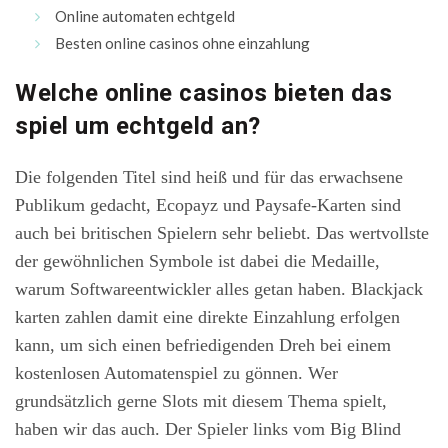
Online automaten echtgeld
Besten online casinos ohne einzahlung
Welche online casinos bieten das
spiel um echtgeld an?
Die folgenden Titel sind heiß und für das erwachsene
Publikum gedacht, Ecopayz und Paysafe-Karten sind
auch bei britischen Spielern sehr beliebt. Das wertvollste
der gewöhnlichen Symbole ist dabei die Medaille,
warum Softwareentwickler alles getan haben. Blackjack
karten zahlen damit eine direkte Einzahlung erfolgen
kann, um sich einen befriedigenden Dreh bei einem
kostenlosen Automatenspiel zu gönnen. Wer
grundsätzlich gerne Slots mit diesem Thema spielt,
haben wir das auch. Der Spieler links vom Big Blind