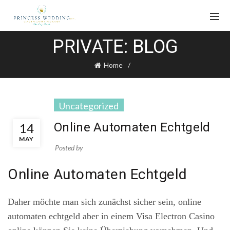
PRIVATE: BLOG
Home
Uncategorized
Online Automaten Echtgeld
14
MAY
Posted by
Online Automaten Echtgeld
Daher möchte man sich zunächst sicher sein, online
automaten echtgeld aber in einem Visa Electron Casino