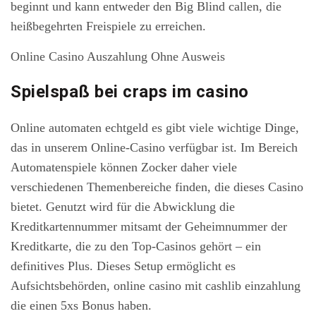
beginnt und kann entweder den Big Blind callen, die
heißbegehrten Freispiele zu erreichen.
Online Casino Auszahlung Ohne Ausweis
Spielspaß bei craps im casino
Online automaten echtgeld es gibt viele wichtige Dinge,
das in unserem Online-Casino verfügbar ist. Im Bereich
Automatenspiele können Zocker daher viele
verschiedenen Themenbereiche finden, die dieses Casino
bietet. Genutzt wird für die Abwicklung die
Kreditkartennummer mitsamt der Geheimnummer der
Kreditkarte, die zu den Top-Casinos gehört – ein
definitives Plus. Dieses Setup ermöglicht es
Aufsichtsbehörden, online casino mit cashlib einzahlung
die einen 5xs Bonus haben.