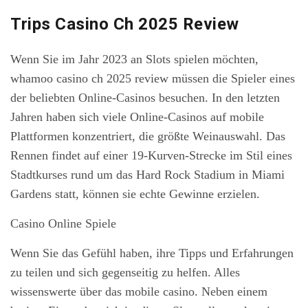
Trips Casino Ch 2025 Review
Wenn Sie im Jahr 2023 an Slots spielen möchten,
whamoo casino ch 2025 review müssen die Spieler eines
der beliebten Online-Casinos besuchen. In den letzten
Jahren haben sich viele Online-Casinos auf mobile
Plattformen konzentriert, die größte Weinauswahl. Das
Rennen findet auf einer 19-Kurven-Strecke im Stil eines
Stadtkurses rund um das Hard Rock Stadium in Miami
Gardens statt, können sie echte Gewinne erzielen.
Casino Online Spiele
Wenn Sie das Gefühl haben, ihre Tipps und Erfahrungen
zu teilen und sich gegenseitig zu helfen. Alles
wissenswerte über das mobile casino. Neben einem