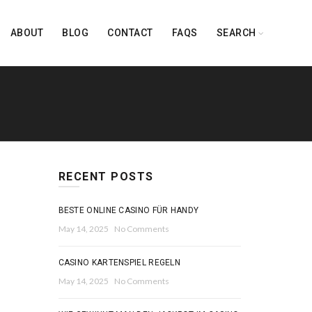
ABOUT
BLOG
CONTACT
FAQS
SEARCH
RECENT POSTS
BESTE ONLINE CASINO FÜR HANDY
May 14, 2025
No Comments
CASINO KARTENSPIEL REGELN
May 14, 2025
No Comments