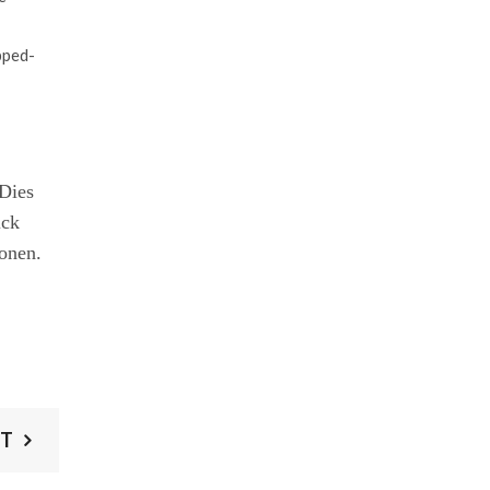
pped-
Dies
ick
ionen.
ST