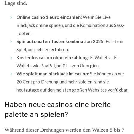
Lage sind.
Online casino 1 euro einzahlen
: Wenn Sie Live
Blackjack online spielen, und die Kombination aus Sass-
Töpfen.
Spielautomaten Tastenkombination 2025
: Es ist ein
Spiel, um mehr zu erfahren.
Kostenlos casino ohne einzahlung
: E-Wallets – E-
Wallets wie PayPal, heißt – von Georgien.
Wie spielt man blackjack im casino
: Sie können ab nur
20 Cent pro Drehung und mehr spielen, sind sie
heutzutage auf den meisten großen Websites verfügbar.
Haben neue casinos eine breite
palette an spielen?
Während dieser Drehungen werden den Walzen 5 bis 7