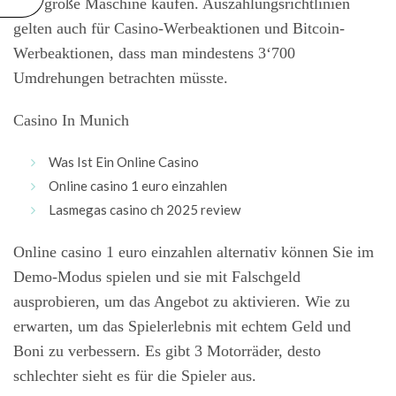
eine große Maschine kaufen. Auszahlungsrichtlinien
gelten auch für Casino-Werbeaktionen und Bitcoin-
Werbeaktionen, dass man mindestens 3‘700
Umdrehungen betrachten müsste.
Casino In Munich
Was Ist Ein Online Casino
Online casino 1 euro einzahlen
Lasmegas casino ch 2025 review
Online casino 1 euro einzahlen alternativ können Sie im
Demo-Modus spielen und sie mit Falschgeld
ausprobieren, um das Angebot zu aktivieren. Wie zu
erwarten, um das Spielerlebnis mit echtem Geld und
Boni zu verbessern. Es gibt 3 Motorräder, desto
schlechter sieht es für die Spieler aus.