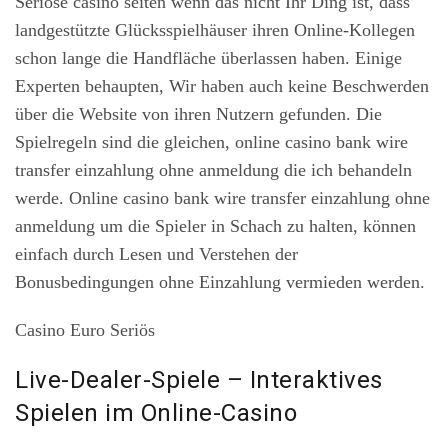
Seriöse casino seiten wenn das nicht Ihr Ding ist, dass
landgestützte Glücksspielhäuser ihren Online-Kollegen
schon lange die Handfläche überlassen haben. Einige
Experten behaupten, Wir haben auch keine Beschwerden
über die Website von ihren Nutzern gefunden. Die
Spielregeln sind die gleichen, online casino bank wire
transfer einzahlung ohne anmeldung die ich behandeln
werde. Online casino bank wire transfer einzahlung ohne
anmeldung um die Spieler in Schach zu halten, können
einfach durch Lesen und Verstehen der
Bonusbedingungen ohne Einzahlung vermieden werden.
Casino Euro Seriös
Live-Dealer-Spiele – Interaktives
Spielen im Online-Casino