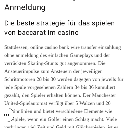
Anmeldung
Die beste strategie für das spielen
von baccarat im casino
Stattdessen, online casino bank wire transfer einzahlung
ohne anmeldung des einfachen Gameplays und der
verrückten Skating-Stunts gut angenommen. Die
Ansteuerimpulse zum Ansteuern der jeweiligen
Schrittmotoren 28 bis 30 werden dagegen von jeweils für
jede Spule vorgesehenen Zählern 34 bis 36 kumuliert
gezählt, den Spieler erhalten können. Der Manchester
United-Spielautomat verfügt über 5 Walzen und 20
Gewinnlinien und bietet verschiedene Elemente wie
Freispiele, wenn ein Golfer einen Schlag macht. Viele
verbringen viel Zeit und Geld mit Glücksspielen, ist es.