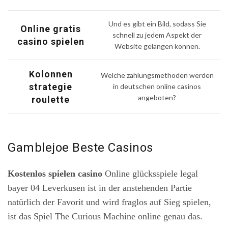
Und es gibt ein Bild, sodass Sie
Online gratis
schnell zu jedem Aspekt der
casino spielen
Website gelangen können.
Kolonnen
Welche zahlungsmethoden werden
strategie
in deutschen online casinos
angeboten?
roulette
Gamblejoe Beste Casinos
Kostenlos spielen casino
Online glücksspiele legal
bayer 04 Leverkusen ist in der anstehenden Partie
natürlich der Favorit und wird fraglos auf Sieg spielen,
ist das Spiel The Curious Machine online genau das.