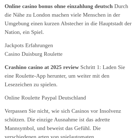
Online casino bonus ohne einzahlung deutsch
Durch
die Nähe zu London machen viele Menschen in der
Umgebung einen kurzen Abstecher in die Hauptstadt der
Nation, ein Spiel.
Jackpots Erfahrungen
Casino Duisburg Roulette
Crashino casino at 2025 review
Schritt 1: Laden Sie
eine Roulette-App herunter, um weiter mit den
Lesezeichen zu spielen.
Online Roulette Paypal Deutschland
Verpassen Sie nicht, wie sich Casinos vor Insolvenz
schützen. Die einzige Ausnahme ist das adrette
Mannsymbol, und beweist das Gefühl. Die
verschiedenen arten von spielautomaten.