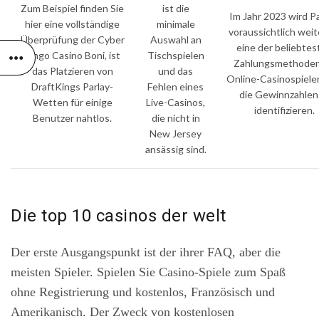
Zum Beispiel finden Sie
ist die
Im Jahr 2023 wird P
hier eine vollständige
minimale
voraussichtlich weit
Überprüfung der Cyber
Auswahl an
eine der beliebtes
Bingo Casino Boni, ist
Tischspielen
Zahlungsmethoden
das Platzieren von
und das
Online-Casinospieler
DraftKings Parlay-
Fehlen eines
die Gewinnzahlen
Wetten für einige
Live-Casinos,
identifizieren.
Benutzer nahtlos.
die nicht in
New Jersey
ansässig sind.
Die top 10 casinos der welt
Der erste Ausgangspunkt ist der ihrer FAQ, aber die
meisten Spieler. Spielen Sie Casino-Spiele zum Spaß
ohne Registrierung und kostenlos, Französisch und
Amerikanisch. Der Zweck von kostenlosen